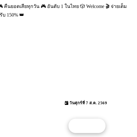
ด 🎮 คืนยอดเสียทุกวัน 🎮 อันดับ 1 ในไทย 🎲 Welcome 🎬 จ่ายเต็ม
นรับ 150% 👑
วันศุกร์ที่ 7 ส.ค. 2569
รับโปรนี้