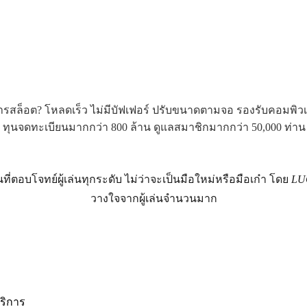
รสล็อต? โหลดเร็ว ไม่มีบัฟเฟอร์ ปรับขนาดตามจอ รองรับคอมพิวเต
่น ทุนจดทะเบียนมากกว่า 800 ล้าน ดูแลสมาชิกมากกว่า 50,000 ท่าน
ี่ตอบโจทย์ผู้เล่นทุกระดับ ไม่ว่าจะเป็นมือใหม่หรือมือเก๋า โดย
LU
วางใจจากผู้เล่นจำนวนมาก
ริการ