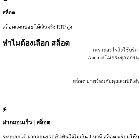
สล็อต
สล็อตแตกบ่อย ได้เงินจริง RTP สูง
ทำไมต้องเลือก
สล็อต
เพราะอะไรถึงใช้บริกา
Android ไม่กระตุกทุกรุ
สล็อต มาพร้อมกับคุณสมบัติเด่นท
ฝากถอนเร็ว | สล็อต
ระบบออโต้ ฝากถอนรวดเร็วทันใจไม่เกิน 1 นาที สล็อต พร้อมให้บ