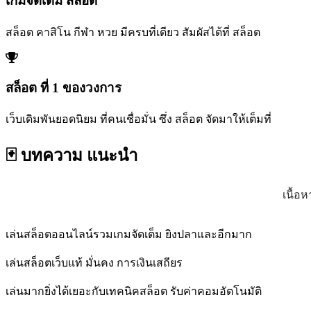
เกมจัดเต็ม สล็อต
สล็อต คาสิโน กีฬา หวย มีครบที่เดียว สัมผัสได้ที่ สล็อต
สล็อต ที่ 1 ของวงการ
เว็บเดิมพันยอดนิยม ที่คนเชื่อมั่น ซึ่ง สล็อต จัดมาให้เต็มที่
🃏 บทความ
แนะนำ
เนื้อห
เล่นสล็อตออนไลน์รวมเกมจัดเต็ม ยิงปลาและอีกมาก
เล่นสล็อตเว็บแท้ มั่นคง การเงินเสถียร
เล่นมากยิ่งได้เยอะกับเทคนิคสล็อต รับค่าคอมอัตโนมัติ