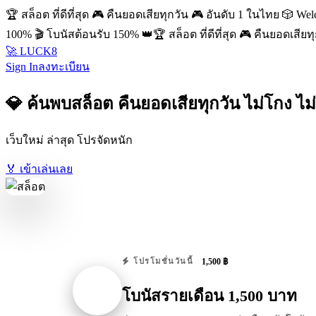
🏆 สล็อต ที่ดีที่สุด 🎮 คืนยอดเสียทุกวัน 🎮 อันดับ 1 ในไทย 🎲 W
100% 🎬 โบนัสต้อนรับ 150% 👑
🏆 สล็อต ที่ดีที่สุด 🎮 คืนยอดเสี
🚀 LUCK8
Sign In
ลงทะเบียน
💎 ค้นพบสล็อต คืนยอดเสียทุกวัน ไม่โกง ไม
เว็บใหม่ ล่าสุด โปรจัดหนัก
🏅 เข้าเล่นเลย
1,500 ฿
โปรโมชั่นวันนี้
โบนัสรายเดือน 1,500 บาท