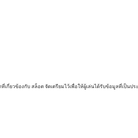
าที่เกี่ยวข้องกับ สล็อต จัดเตรียมไว้เพื่อให้ผู้เล่นได้รับข้อมูลที่เป็นป