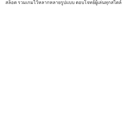
สล็อต รวมเกมไว้หลากหลายรูปแบบ ตอบโจทย์ผู้เล่นทุกสไตล์