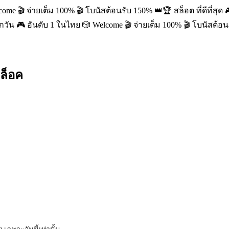
elcome 🎬 จ่ายเต็ม 100% 🎬 โบนัสต้อนรับ 150% 👑
🏆 สล็อต ที่ดีที่สุ
ยทุกวัน 🎮 อันดับ 1 ในไทย 🎲 Welcome 🎬 จ่ายเต็ม 100% 🎬 โบนัสต้อ
่ล็อค