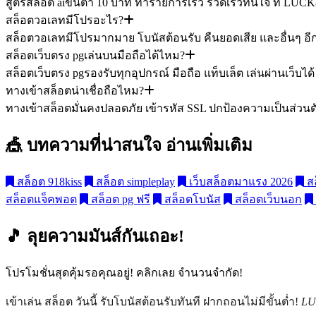
สูตรสล็อต aiขั้นต่ำ 10 บาท ทำรายการเร็ว รวดเร็วทันใจ ที่ LUC
สล็อตวอเลทมีโปรอะไร?
สล็อตวอเลทมีโปรมากมาย โบนัสต้อนรับ คืนยอดเสีย และอื่นๆ อีก
สล็อตเว็บตรง pgเล่นบนมือถือได้ไหม?
สล็อตเว็บตรง pgรองรับทุกอุปกรณ์ มือถือ แท็บเล็ต เล่นผ่านเว็บได
ทางเข้าสล็อตน่าเชื่อถือไหม?
ทางเข้าสล็อตมั่นคงปลอดภัย เข้ารหัส SSL ปกป้องความเป็นส่วนต
🎪 บทความที่น่าสนใจ
อ่านเพิ่มเติม
สล็อต 918kiss
สล็อต simpleplay
เว็บสล็อตมาแรง 2026
สล
สล็อตแจ็คพอต
สล็อต pg ฟรี
สล็อตโบนัส
สล็อตเว็บนอก
🎵 ลุยความมันส์กันเถอะ!
โปรโมชั่นสุดคุ้มรอคุณอยู่! คลิกเลย จำนวนจำกัด!
เข้าเล่น สล็อต วันนี้ รับโบนัสต้อนรับทันที ฝากถอนไม่มีขั้นต่ำ!
LU