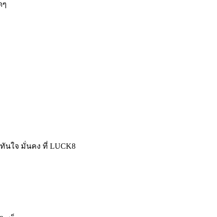
ดๆ
ันใจ มั่นคง ที่ LUCK8