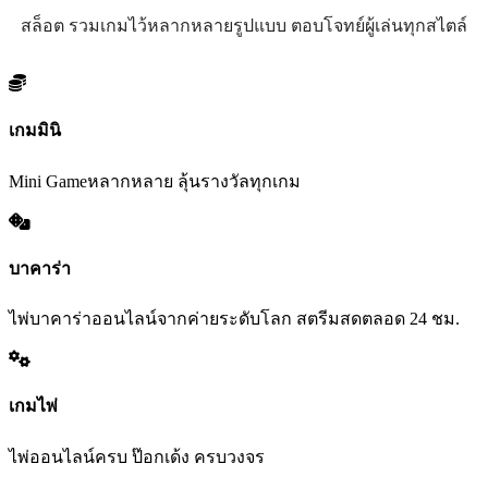
สล็อต รวมเกมไว้หลากหลายรูปแบบ ตอบโจทย์ผู้เล่นทุกสไตล์
เกมมินิ
Mini Gameหลากหลาย ลุ้นรางวัลทุกเกม
บาคาร่า
ไพ่บาคาร่าออนไลน์จากค่ายระดับโลก สตรีมสดตลอด 24 ชม.
เกมไพ่
ไพ่ออนไลน์ครบ ป๊อกเด้ง ครบวงจร