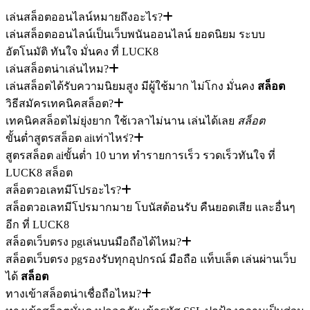
เล่นสล็อตออนไลน์หมายถึงอะไร?
เล่นสล็อตออนไลน์เป็นเว็บพนันออนไลน์ ยอดนิยม ระบบ
อัตโนมัติ ทันใจ มั่นคง ที่ LUCK8
เล่นสล็อตน่าเล่นไหม?
เล่นสล็อตได้รับความนิยมสูง มีผู้ใช้มาก ไม่โกง มั่นคง
สล็อต
วิธีสมัครเทคนิคสล็อต?
เทคนิคสล็อตไม่ยุ่งยาก ใช้เวลาไม่นาน เล่นได้เลย
สล็อต
ขั้นต่ำสูตรสล็อต aiเท่าไหร่?
สูตรสล็อต aiขั้นต่ำ 10 บาท ทำรายการเร็ว รวดเร็วทันใจ ที่
LUCK8 สล็อต
สล็อตวอเลทมีโปรอะไร?
สล็อตวอเลทมีโปรมากมาย โบนัสต้อนรับ คืนยอดเสีย และอื่นๆ
อีก ที่ LUCK8
สล็อตเว็บตรง pgเล่นบนมือถือได้ไหม?
สล็อตเว็บตรง pgรองรับทุกอุปกรณ์ มือถือ แท็บเล็ต เล่นผ่านเว็บ
ได้
สล็อต
ทางเข้าสล็อตน่าเชื่อถือไหม?