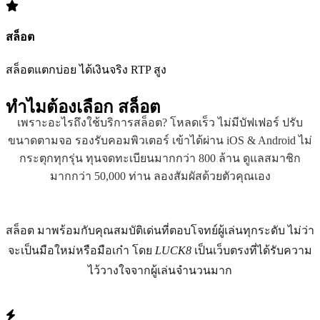
สล็อต
สล็อตแตกบ่อย ได้เงินจริง RTP สูง
ทำไมต้องเลือก
สล็อต
เพราะอะไรถึงใช้บริการสล็อต? โหลดเร็ว ไม่มีบัฟเฟอร์ ปรับ
ขนาดตามจอ รองรับคอมพิวเตอร์ เข้าได้ผ่าน iOS & Android ไม่
กระตุกทุกรุ่น ทุนจดทะเบียนมากกว่า 800 ล้าน ดูแลสมาชิก
มากกว่า 50,000 ท่าน ลองสัมผัสด้วยตัวคุณเอง
สล็อต มาพร้อมกับคุณสมบัติเด่นที่ตอบโจทย์ผู้เล่นทุกระดับ ไม่ว่า
จะเป็นมือใหม่หรือมือเก๋า โดย
LUCK8
เป็นเว็บตรงที่ได้รับความ
ไว้วางใจจากผู้เล่นจำนวนมาก