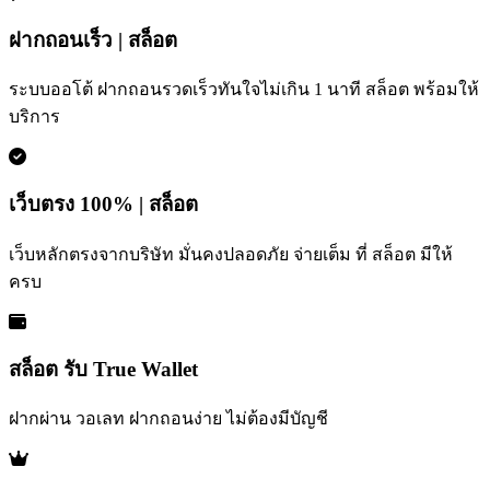
ฝากถอนเร็ว | สล็อต
ระบบออโต้ ฝากถอนรวดเร็วทันใจไม่เกิน 1 นาที สล็อต พร้อมให้
บริการ
เว็บตรง 100% | สล็อต
เว็บหลักตรงจากบริษัท มั่นคงปลอดภัย จ่ายเต็ม ที่ สล็อต มีให้
ครบ
สล็อต รับ True Wallet
ฝากผ่าน วอเลท ฝากถอนง่าย ไม่ต้องมีบัญชี