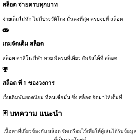
สล็อต จ่ายครบทุกบาท
จ่ายเต็มไม่หัก ไม่มีประวัติโกง มั่นคงที่สุด ครบจบที่ สล็อต
เกมจัดเต็ม สล็อต
สล็อต คาสิโน กีฬา หวย มีครบที่เดียว สัมผัสได้ที่ สล็อต
สล็อต ที่ 1 ของวงการ
เว็บเดิมพันยอดนิยม ที่คนเชื่อมั่น ซึ่ง สล็อต จัดมาให้เต็มที่
🃏 บทความ
แนะนำ
เนื้อหาที่เกี่ยวข้องกับ สล็อต จัดเตรียมไว้เพื่อให้ผู้เล่นได้รับข้อมูล
ที่เป็นประโยชน์