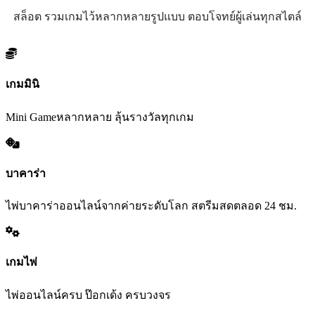
สล็อต รวมเกมไว้หลากหลายรูปแบบ ตอบโจทย์ผู้เล่นทุกสไตล์
เกมมินิ
Mini Gameหลากหลาย ลุ้นรางวัลทุกเกม
บาคาร่า
ไพ่บาคาร่าออนไลน์จากค่ายระดับโลก สตรีมสดตลอด 24 ชม.
เกมไพ่
ไพ่ออนไลน์ครบ ป๊อกเด้ง ครบวงจร