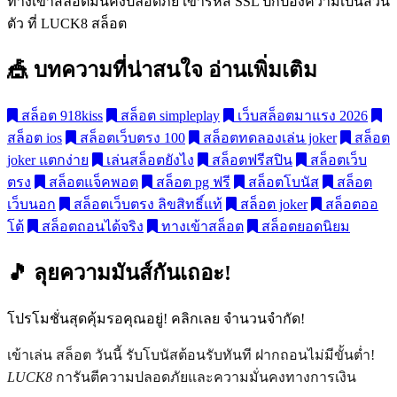
ทางเข้าสล็อตมั่นคงปลอดภัย เข้ารหัส SSL ปกป้องความเป็นส่วน
ตัว ที่ LUCK8 สล็อต
🎪 บทความที่น่าสนใจ
อ่านเพิ่มเติม
สล็อต 918kiss
สล็อต simpleplay
เว็บสล็อตมาแรง 2026
สล็อต ios
สล็อตเว็บตรง 100
สล็อตทดลองเล่น joker
สล็อต
joker แตกง่าย
เล่นสล็อตยังไง
สล็อตฟรีสปิน
สล็อตเว็บ
ตรง
สล็อตแจ็คพอต
สล็อต pg ฟรี
สล็อตโบนัส
สล็อต
เว็บนอก
สล็อตเว็บตรง ลิขสิทธิ์แท้
สล็อต joker
สล็อตออ
โต้
สล็อตถอนได้จริง
ทางเข้าสล็อต
สล็อตยอดนิยม
🎵 ลุยความมันส์กันเถอะ!
โปรโมชั่นสุดคุ้มรอคุณอยู่! คลิกเลย จำนวนจำกัด!
เข้าเล่น สล็อต วันนี้ รับโบนัสต้อนรับทันที ฝากถอนไม่มีขั้นต่ำ!
LUCK8
การันตีความปลอดภัยและความมั่นคงทางการเงิน