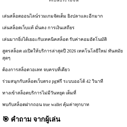
เล่นสล็อตออนไลน์รวมเกมจัดเต็ม ยิงปลาและอีกมาก
เล่นสล็อตเว็บแท้ มั่นคง การเงินเสถียร
เล่นมากยิ่งได้เยอะกับเทคนิคสล็อต รับค่าคอมอัตโนมัติ
สูตรสล็อต aiเปิดให้บริการล่าสุดปี 2026 เทคโนโลยีใหม่ ทันสมัย
สุดๆ
ต้องการสล็อตวอเลท จบครบที่เดียว
ร่วมสนุกกับสล็อตเว็บตรง pgฟรี ระบบออโต้ 42 วินาที
ทางเข้าสล็อตบริการไม่มีวันหยุด เต็มที่
พบกับสล็อตฝากถอน true wallet คุ้มค่าทุกบาท
🎯 คำถาม
จากผู้เล่น