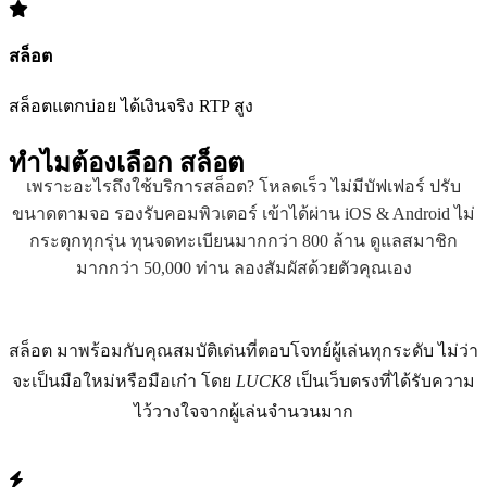
สล็อต
สล็อตแตกบ่อย ได้เงินจริง RTP สูง
ทำไมต้องเลือก
สล็อต
เพราะอะไรถึงใช้บริการสล็อต? โหลดเร็ว ไม่มีบัฟเฟอร์ ปรับ
ขนาดตามจอ รองรับคอมพิวเตอร์ เข้าได้ผ่าน iOS & Android ไม่
กระตุกทุกรุ่น ทุนจดทะเบียนมากกว่า 800 ล้าน ดูแลสมาชิก
มากกว่า 50,000 ท่าน ลองสัมผัสด้วยตัวคุณเอง
สล็อต มาพร้อมกับคุณสมบัติเด่นที่ตอบโจทย์ผู้เล่นทุกระดับ ไม่ว่า
จะเป็นมือใหม่หรือมือเก๋า โดย
LUCK8
เป็นเว็บตรงที่ได้รับความ
ไว้วางใจจากผู้เล่นจำนวนมาก