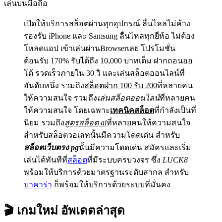
เล่นบนมือถือ
เปิดให้บริการสล็อตผ่านทุกอุปกรณ์ ลื่นไหลไม่ค้าง
รองรับ iPhone และ Samsung ลื่นไหลทุกยี่ห้อ ไม่ต้อง
โหลดแอป เข้าเล่นผ่านBrowserเลย โปรโมชั่น
ต้อนรับ 170% รับได้ถึง 10,000 บาทเต็ม ฝากถอนออ
โต้ รวดเร็วภายใน 30 วิ และเล่นสล็อตออนไลน์ที่
อันดับหนึ่ง รวมถึง
สล็อตฝาก 100 รับ 200
ที่หลายคน
ให้ความสนใจ รวมถึง
เล่นสล็อตออนไลน์
ที่หลายคน
ให้ความสนใจ โดยเฉพาะ
เทคนิคสล็อต
ที่กำลังเป็นที่
นิยม รวมถึง
สูตรสล็อต ai
ที่หลายคนให้ความสนใจ
สำหรับสล็อตวอเลทนั้นมีความโดดเด่น สำหรับ
สล็อตเว็บตรง pg
นั้นมีความโดดเด่น สมัครและเริ่ม
เล่นได้ทันทีที่
สล็อต
ที่มีระบบครบวงจร ซึ่ง
LUCK8
พร้อมให้บริการด้วยมาตรฐานระดับสากล สำหรับ
บาคาร่า
ก็พร้อมให้บริการด้วยระบบที่มั่นคง
🎬 เกมใหม่
อัพเดตล่าสุด