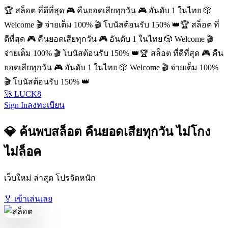
🏆 สล็อต ที่ดีที่สุด 🎮 คืนยอดเสียทุกวัน 🎮 อันดับ 1 ในไทย 🎲
Welcome 🎬 จ่ายเต็ม 100% 🎬 โบนัสต้อนรับ 150% 👑
🏆 สล็อต ที่
ดีที่สุด 🎮 คืนยอดเสียทุกวัน 🎮 อันดับ 1 ในไทย 🎲 Welcome 🎬
จ่ายเต็ม 100% 🎬 โบนัสต้อนรับ 150% 👑
🏆 สล็อต ที่ดีที่สุด 🎮 คืน
ยอดเสียทุกวัน 🎮 อันดับ 1 ในไทย 🎲 Welcome 🎬 จ่ายเต็ม 100%
🎬 โบนัสต้อนรับ 150% 👑
🚀 LUCK8
Sign In
ลงทะเบียน
💎 ค้นพบสล็อต คืนยอดเสียทุกวัน ไม่โกง
ไม่ล็อค
เว็บใหม่ ล่าสุด โปรจัดหนัก
🏅 เข้าเล่นเลย