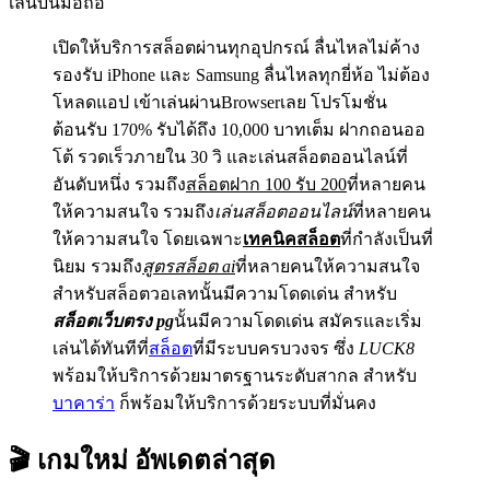
เล่นบนมือถือ
เปิดให้บริการสล็อตผ่านทุกอุปกรณ์ ลื่นไหลไม่ค้าง
รองรับ iPhone และ Samsung ลื่นไหลทุกยี่ห้อ ไม่ต้อง
โหลดแอป เข้าเล่นผ่านBrowserเลย โปรโมชั่น
ต้อนรับ 170% รับได้ถึง 10,000 บาทเต็ม ฝากถอนออ
โต้ รวดเร็วภายใน 30 วิ และเล่นสล็อตออนไลน์ที่
อันดับหนึ่ง รวมถึง
สล็อตฝาก 100 รับ 200
ที่หลายคน
ให้ความสนใจ รวมถึง
เล่นสล็อตออนไลน์
ที่หลายคน
ให้ความสนใจ โดยเฉพาะ
เทคนิคสล็อต
ที่กำลังเป็นที่
นิยม รวมถึง
สูตรสล็อต ai
ที่หลายคนให้ความสนใจ
สำหรับสล็อตวอเลทนั้นมีความโดดเด่น สำหรับ
สล็อตเว็บตรง pg
นั้นมีความโดดเด่น สมัครและเริ่ม
เล่นได้ทันทีที่
สล็อต
ที่มีระบบครบวงจร ซึ่ง
LUCK8
พร้อมให้บริการด้วยมาตรฐานระดับสากล สำหรับ
บาคาร่า
ก็พร้อมให้บริการด้วยระบบที่มั่นคง
🎬 เกมใหม่
อัพเดตล่าสุด