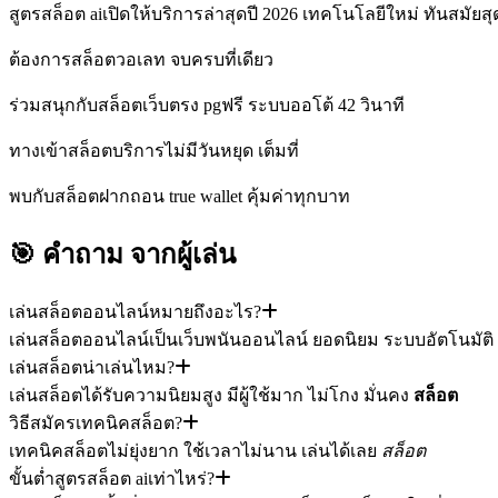
สูตรสล็อต aiเปิดให้บริการล่าสุดปี 2026 เทคโนโลยีใหม่ ทันสมัยสุ
ต้องการสล็อตวอเลท จบครบที่เดียว
ร่วมสนุกกับสล็อตเว็บตรง pgฟรี ระบบออโต้ 42 วินาที
ทางเข้าสล็อตบริการไม่มีวันหยุด เต็มที่
พบกับสล็อตฝากถอน true wallet คุ้มค่าทุกบาท
🎯 คำถาม
จากผู้เล่น
เล่นสล็อตออนไลน์หมายถึงอะไร?
เล่นสล็อตออนไลน์เป็นเว็บพนันออนไลน์ ยอดนิยม ระบบอัตโนมัติ ท
เล่นสล็อตน่าเล่นไหม?
เล่นสล็อตได้รับความนิยมสูง มีผู้ใช้มาก ไม่โกง มั่นคง
สล็อต
วิธีสมัครเทคนิคสล็อต?
เทคนิคสล็อตไม่ยุ่งยาก ใช้เวลาไม่นาน เล่นได้เลย
สล็อต
ขั้นต่ำสูตรสล็อต aiเท่าไหร่?