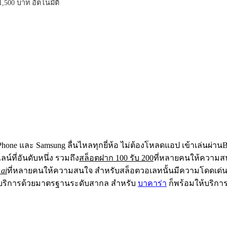
,500 บาท อัตโนมัติ
iPhone และ Samsung ลื่นไหลทุกยี่ห้อ ไม่ต้องโหลดแอป เข้าเล่นผ่าน
์ที่อันดับหนึ่ง รวมถึง
สล็อตฝาก 100 รับ 200
ที่หลายคนให้ความส
ai
ที่หลายคนให้ความสนใจ สำหรับสล็อตวอเลทนั้นมีความโดดเด่น
บริการด้วยมาตรฐานระดับสากล สำหรับ
บาคาร่า
ก็พร้อมให้บริการ