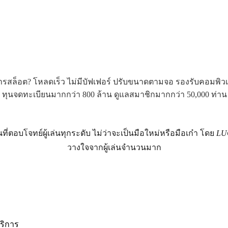
รสล็อต? โหลดเร็ว ไม่มีบัฟเฟอร์ ปรับขนาดตามจอ รองรับคอมพิวเต
่น ทุนจดทะเบียนมากกว่า 800 ล้าน ดูแลสมาชิกมากกว่า 50,000 ท่าน
ี่ตอบโจทย์ผู้เล่นทุกระดับ ไม่ว่าจะเป็นมือใหม่หรือมือเก๋า โดย
LU
วางใจจากผู้เล่นจำนวนมาก
ริการ