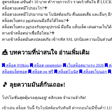
สูตรสล็อต aiขั้นต่ำ 10 บาท ทำรายการเร็ว รวดเร็วทันใจ ที่ LUC
สล็อตวอเลทมีโปรอะไร?
สล็อตวอเลทมีโปรมากมาย โบนัสต้อนรับ คืนยอดเสีย และอื่นๆ อีก
สล็อตเว็บตรง pgเล่นบนมือถือได้ไหม?
สล็อตเว็บตรง pgรองรับทุกอุปกรณ์ มือถือ แท็บเล็ต เล่นผ่านเว็บได
ทางเข้าสล็อตน่าเชื่อถือไหม?
ทางเข้าสล็อตมั่นคงปลอดภัย เข้ารหัส SSL ปกป้องความเป็นส่วนต
🎪 บทความที่น่าสนใจ
อ่านเพิ่มเติม
สล็อต 918kiss
สล็อต simpleplay
เว็บสล็อตมาแรง 2026
สล
สล็อตแจ็คพอต
สล็อต pg ฟรี
สล็อตโบนัส
สล็อตเว็บนอก
🎵 ลุยความมันส์กันเถอะ!
โปรโมชั่นสุดคุ้มรอคุณอยู่! คลิกเลย จำนวนจำกัด!
เข้าเล่น สล็อต วันนี้ รับโบนัสต้อนรับทันที ฝากถอนไม่มีขั้นต่ำ!
LU