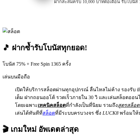
ฝากสะสมครบ 10,000 บาทต่อเดือน รับโบนัส 1
🎵 ฝากซ้ำรับโบนัสทุกยอด!
โบนัส 75% + Free Spin 1365 ครั้ง
เล่นบนมือถือ
เปิดให้บริการสล็อตผ่านทุกอุปกรณ์ ลื่นไหลไม่ค้าง รองรับ 
เต็ม ฝากถอนออโต้ รวดเร็วภายใน 30 วิ และเล่นสล็อตออนไลน
โดยเฉพาะ
เทคนิคสล็อต
ที่กำลังเป็นที่นิยม รวมถึง
สูตรสล็อต 
เล่นได้ทันทีที่
สล็อต
ที่มีระบบครบวงจร ซึ่ง
LUCK8
พร้อมให้
🎬 เกมใหม่
อัพเดตล่าสุด