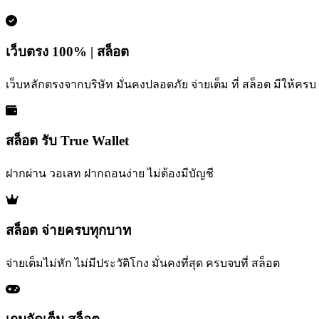
เว็บตรง 100% | สล็อต
เว็บหลักตรงจากบริษัท มั่นคงปลอดภัย จ่ายเต็ม ที่ สล็อต มีให้ครบ
สล็อต รับ True Wallet
ฝากผ่าน วอเลท ฝากถอนง่าย ไม่ต้องมีบัญชี
สล็อต จ่ายครบทุกบาท
จ่ายเต็มไม่หัก ไม่มีประวัติโกง มั่นคงที่สุด ครบจบที่ สล็อต