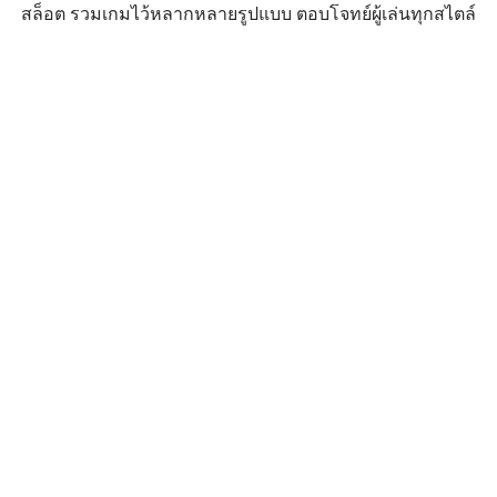
สล็อต รวมเกมไว้หลากหลายรูปแบบ ตอบโจทย์ผู้เล่นทุกสไตล์