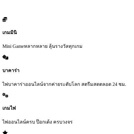
เกมมินิ
Mini Gameหลากหลาย ลุ้นรางวัลทุกเกม
บาคาร่า
ไพ่บาคาร่าออนไลน์จากค่ายระดับโลก สตรีมสดตลอด 24 ชม.
เกมไพ่
ไพ่ออนไลน์ครบ ป๊อกเด้ง ครบวงจร