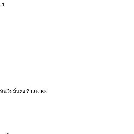
ดๆ
ันใจ มั่นคง ที่ LUCK8