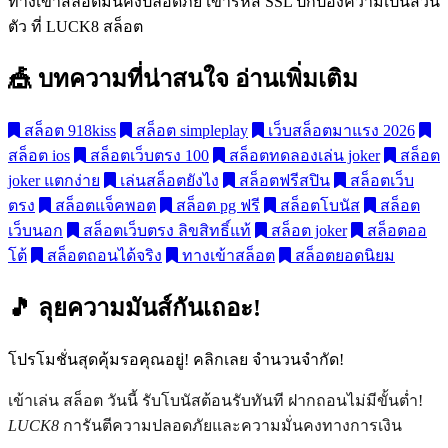
ทางเข้าสล็อตมั่นคงปลอดภัย เข้ารหัส SSL ปกป้องความเป็นส่วน
ตัว ที่ LUCK8 สล็อต
🎪 บทความที่น่าสนใจ
อ่านเพิ่มเติม
สล็อต 918kiss
สล็อต simpleplay
เว็บสล็อตมาแรง 2026
สล็อต ios
สล็อตเว็บตรง 100
สล็อตทดลองเล่น joker
สล็อต
joker แตกง่าย
เล่นสล็อตยังไง
สล็อตฟรีสปิน
สล็อตเว็บ
ตรง
สล็อตแจ็คพอต
สล็อต pg ฟรี
สล็อตโบนัส
สล็อต
เว็บนอก
สล็อตเว็บตรง ลิขสิทธิ์แท้
สล็อต joker
สล็อตออ
โต้
สล็อตถอนได้จริง
ทางเข้าสล็อต
สล็อตยอดนิยม
🎵 ลุยความมันส์กันเถอะ!
โปรโมชั่นสุดคุ้มรอคุณอยู่! คลิกเลย จำนวนจำกัด!
เข้าเล่น สล็อต วันนี้ รับโบนัสต้อนรับทันที ฝากถอนไม่มีขั้นต่ำ!
LUCK8
การันตีความปลอดภัยและความมั่นคงทางการเงิน