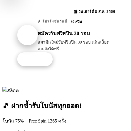
วันเสาร์ที่ 8 ส.ค. 2569
30 สปิน
โปรโมชั่นวันนี้
สมัครรับฟรีสปิน 30 รอบ
สมาชิกใหม่รับฟรีสปิน 30 รอบ เล่นสล็อต
เกมดังได้ฟรี
รับโปรนี้
🎵 ฝากซ้ำรับโบนัสทุกยอด!
โบนัส 75% + Free Spin 1365 ครั้ง