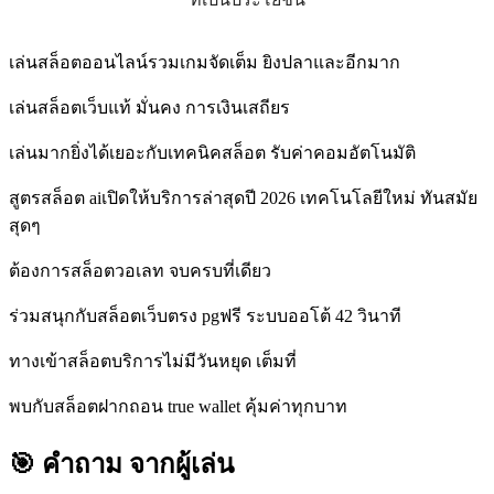
เล่นสล็อตออนไลน์รวมเกมจัดเต็ม ยิงปลาและอีกมาก
เล่นสล็อตเว็บแท้ มั่นคง การเงินเสถียร
เล่นมากยิ่งได้เยอะกับเทคนิคสล็อต รับค่าคอมอัตโนมัติ
สูตรสล็อต aiเปิดให้บริการล่าสุดปี 2026 เทคโนโลยีใหม่ ทันสมัย
สุดๆ
ต้องการสล็อตวอเลท จบครบที่เดียว
ร่วมสนุกกับสล็อตเว็บตรง pgฟรี ระบบออโต้ 42 วินาที
ทางเข้าสล็อตบริการไม่มีวันหยุด เต็มที่
พบกับสล็อตฝากถอน true wallet คุ้มค่าทุกบาท
🎯 คำถาม
จากผู้เล่น