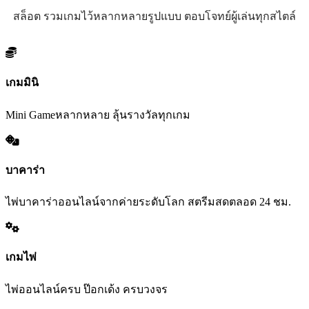
สล็อต รวมเกมไว้หลากหลายรูปแบบ ตอบโจทย์ผู้เล่นทุกสไตล์
เกมมินิ
Mini Gameหลากหลาย ลุ้นรางวัลทุกเกม
บาคาร่า
ไพ่บาคาร่าออนไลน์จากค่ายระดับโลก สตรีมสดตลอด 24 ชม.
เกมไพ่
ไพ่ออนไลน์ครบ ป๊อกเด้ง ครบวงจร