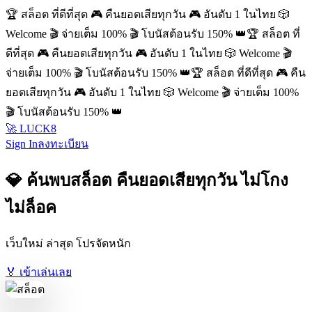
🏆 สล็อต ที่ดีที่สุด 🎮 คืนยอดเสียทุกวัน 🎮 อันดับ 1 ในไทย 🎲
Welcome 🎬 จ่ายเต็ม 100% 🎬 โบนัสต้อนรับ 150% 👑
🏆 สล็อต ที่
ดีที่สุด 🎮 คืนยอดเสียทุกวัน 🎮 อันดับ 1 ในไทย 🎲 Welcome 🎬
จ่ายเต็ม 100% 🎬 โบนัสต้อนรับ 150% 👑
🏆 สล็อต ที่ดีที่สุด 🎮 คืน
ยอดเสียทุกวัน 🎮 อันดับ 1 ในไทย 🎲 Welcome 🎬 จ่ายเต็ม 100%
🎬 โบนัสต้อนรับ 150% 👑
🚀 LUCK8
Sign In
ลงทะเบียน
💎 ค้นพบสล็อต คืนยอดเสียทุกวัน ไม่โกง
ไม่ล็อค
เว็บใหม่ ล่าสุด โปรจัดหนัก
🏅 เข้าเล่นเลย