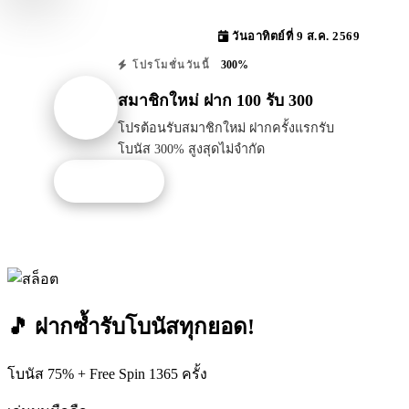
วันอาทิตย์ที่ 9 ส.ค. 2569
300%
โปรโมชั่นวันนี้
สมาชิกใหม่ ฝาก 100 รับ 300
โปรต้อนรับสมาชิกใหม่ ฝากครั้งแรกรับ
โบนัส 300% สูงสุดไม่จำกัด
รับโปรนี้
🎵 ฝากซ้ำรับโบนัสทุกยอด!
โบนัส 75% + Free Spin 1365 ครั้ง