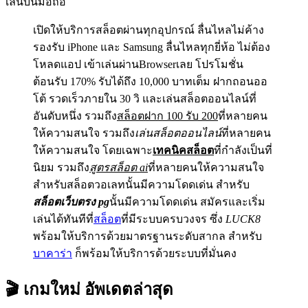
เล่นบนมือถือ
เปิดให้บริการสล็อตผ่านทุกอุปกรณ์ ลื่นไหลไม่ค้าง
รองรับ iPhone และ Samsung ลื่นไหลทุกยี่ห้อ ไม่ต้อง
โหลดแอป เข้าเล่นผ่านBrowserเลย โปรโมชั่น
ต้อนรับ 170% รับได้ถึง 10,000 บาทเต็ม ฝากถอนออ
โต้ รวดเร็วภายใน 30 วิ และเล่นสล็อตออนไลน์ที่
อันดับหนึ่ง รวมถึง
สล็อตฝาก 100 รับ 200
ที่หลายคน
ให้ความสนใจ รวมถึง
เล่นสล็อตออนไลน์
ที่หลายคน
ให้ความสนใจ โดยเฉพาะ
เทคนิคสล็อต
ที่กำลังเป็นที่
นิยม รวมถึง
สูตรสล็อต ai
ที่หลายคนให้ความสนใจ
สำหรับสล็อตวอเลทนั้นมีความโดดเด่น สำหรับ
สล็อตเว็บตรง pg
นั้นมีความโดดเด่น สมัครและเริ่ม
เล่นได้ทันทีที่
สล็อต
ที่มีระบบครบวงจร ซึ่ง
LUCK8
พร้อมให้บริการด้วยมาตรฐานระดับสากล สำหรับ
บาคาร่า
ก็พร้อมให้บริการด้วยระบบที่มั่นคง
🎬 เกมใหม่
อัพเดตล่าสุด