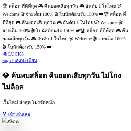
🏆 สล็อต ที่ดีที่สุด 🎮 คืนยอดเสียทุกวัน 🎮 อันดับ 1 ในไทย 🎲
Welcome 🎬 จ่ายเต็ม 100% 🎬 โบนัสต้อนรับ 150% 👑
🏆 สล็อต ที่
ดีที่สุด 🎮 คืนยอดเสียทุกวัน 🎮 อันดับ 1 ในไทย 🎲 Welcome 🎬
จ่ายเต็ม 100% 🎬 โบนัสต้อนรับ 150% 👑
🏆 สล็อต ที่ดีที่สุด 🎮 คืน
ยอดเสียทุกวัน 🎮 อันดับ 1 ในไทย 🎲 Welcome 🎬 จ่ายเต็ม 100%
🎬 โบนัสต้อนรับ 150% 👑
🚀 LUCK8
Sign In
ลงทะเบียน
💎 ค้นพบสล็อต คืนยอดเสียทุกวัน ไม่โกง
ไม่ล็อค
เว็บใหม่ ล่าสุด โปรจัดหนัก
🏅 เข้าเล่นเลย