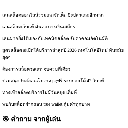
เล่นสล็อตออนไลน์รวมเกมจัดเต็ม ยิงปลาและอีกมาก
เล่นสล็อตเว็บแท้ มั่นคง การเงินเสถียร
เล่นมากยิ่งได้เยอะกับเทคนิคสล็อต รับค่าคอมอัตโนมัติ
สูตรสล็อต aiเปิดให้บริการล่าสุดปี 2026 เทคโนโลยีใหม่ ทันสมัย
สุดๆ
ต้องการสล็อตวอเลท จบครบที่เดียว
ร่วมสนุกกับสล็อตเว็บตรง pgฟรี ระบบออโต้ 42 วินาที
ทางเข้าสล็อตบริการไม่มีวันหยุด เต็มที่
พบกับสล็อตฝากถอน true wallet คุ้มค่าทุกบาท
🎯 คำถาม
จากผู้เล่น