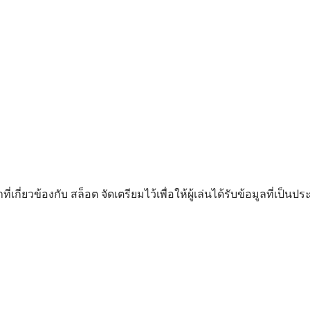
าที่เกี่ยวข้องกับ สล็อต จัดเตรียมไว้เพื่อให้ผู้เล่นได้รับข้อมูลที่เป็นป