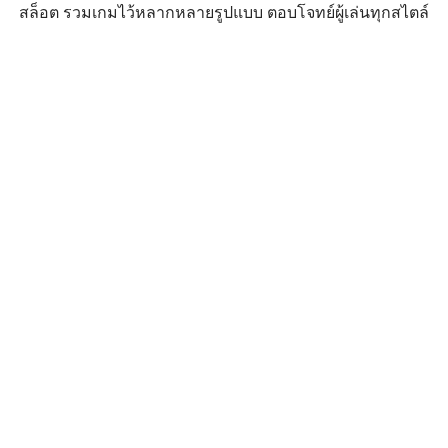
สล็อต รวมเกมไว้หลากหลายรูปแบบ ตอบโจทย์ผู้เล่นทุกสไตล์