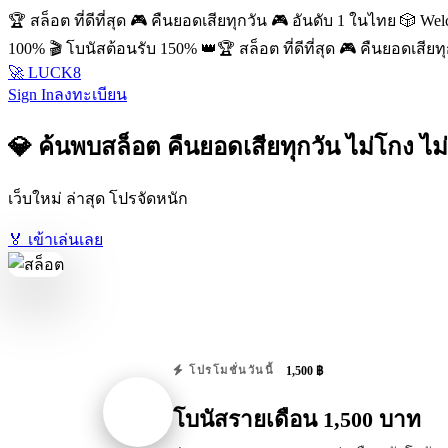
🏆 สล็อต ที่ดีที่สุด 🎮 คืนยอดเสียทุกวัน 🎮 อันดับ 1 ในไทย 🎲 W
100% 🎬 โบนัสต้อนรับ 150% 👑
🏆 สล็อต ที่ดีที่สุด 🎮 คืนยอดเสี
🚀 LUCK8
Sign In
ลงทะเบียน
💎 ค้นพบสล็อต คืนยอดเสียทุกวัน ไม่โกง ไม
เว็บใหม่ ล่าสุด โปรจัดหนัก
🏅 เข้าเล่นเลย
1,500 ฿
โปรโมชั่นวันนี้
โบนัสรายเดือน 1,500 บาท