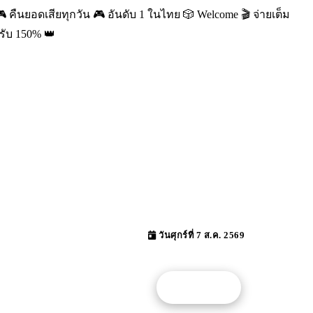
ด 🎮 คืนยอดเสียทุกวัน 🎮 อันดับ 1 ในไทย 🎲 Welcome 🎬 จ่ายเต็ม
นรับ 150% 👑
วันศุกร์ที่ 7 ส.ค. 2569
รับโปรนี้