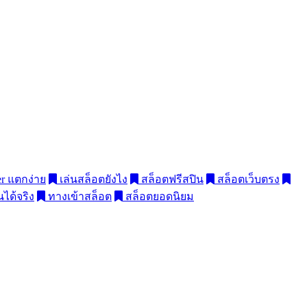
er แตกง่าย
เล่นสล็อตยังไง
สล็อตฟรีสปิน
สล็อตเว็บตรง
ได้จริง
ทางเข้าสล็อต
สล็อตยอดนิยม