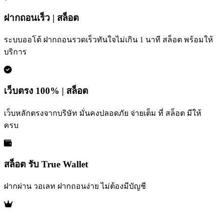
ฝากถอนเร็ว | สล็อต
ระบบออโต้ ฝากถอนรวดเร็วทันใจไม่เกิน 1 นาที สล็อต พร้อมให้
บริการ
เว็บตรง 100% | สล็อต
เว็บหลักตรงจากบริษัท มั่นคงปลอดภัย จ่ายเต็ม ที่ สล็อต มีให้
ครบ
สล็อต รับ True Wallet
ฝากผ่าน วอเลท ฝากถอนง่าย ไม่ต้องมีบัญชี