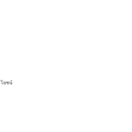
ระโยชน์