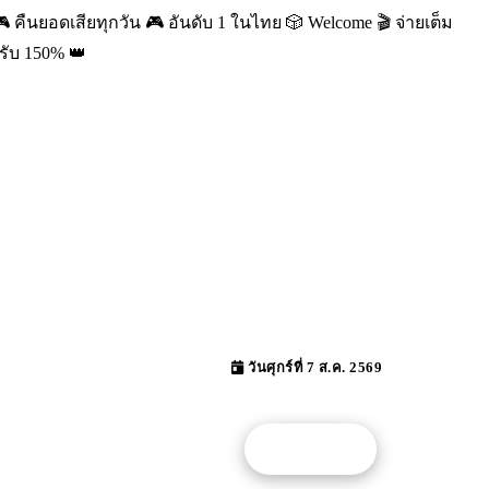
ด 🎮 คืนยอดเสียทุกวัน 🎮 อันดับ 1 ในไทย 🎲 Welcome 🎬 จ่ายเต็ม
นรับ 150% 👑
วันศุกร์ที่ 7 ส.ค. 2569
รับโปรนี้