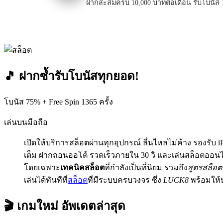
ฝากสะสมครบ 10,000 บาทต่อเดือน รับโบนัส 1
🎵 ฝากซ้ำรับโบนัสทุกยอด!
โบนัส 75% + Free Spin 1365 ครั้ง
เล่นบนมือถือ
เปิดให้บริการสล็อตผ่านทุกอุปกรณ์ ลื่นไหลไม่ค้าง รองรับ 
เต็ม ฝากถอนออโต้ รวดเร็วภายใน 30 วิ และเล่นสล็อตออนไลน
โดยเฉพาะ
เทคนิคสล็อต
ที่กำลังเป็นที่นิยม รวมถึง
สูตรสล็อต 
เล่นได้ทันทีที่
สล็อต
ที่มีระบบครบวงจร ซึ่ง
LUCK8
พร้อมให้
🎬 เกมใหม่
อัพเดตล่าสุด