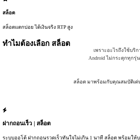
สล็อต
สล็อตแตกบ่อย ได้เงินจริง RTP สูง
ทำไมต้องเลือก
สล็อต
เพราะอะไรถึงใช้บริกา
Android ไม่กระตุกทุกรุ
สล็อต มาพร้อมกับคุณสมบัติเด่นท
ฝากถอนเร็ว | สล็อต
ระบบออโต้ ฝากถอนรวดเร็วทันใจไม่เกิน 1 นาที สล็อต พร้อมให้บ