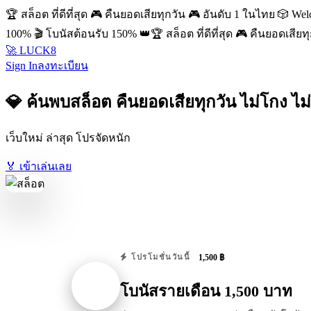
🏆 สล็อต ที่ดีที่สุด 🎮 คืนยอดเสียทุกวัน 🎮 อันดับ 1 ในไทย 🎲 W
100% 🎬 โบนัสต้อนรับ 150% 👑
🏆 สล็อต ที่ดีที่สุด 🎮 คืนยอดเสี
🚀 LUCK8
Sign In
ลงทะเบียน
💎 ค้นพบสล็อต คืนยอดเสียทุกวัน ไม่โกง ไม
เว็บใหม่ ล่าสุด โปรจัดหนัก
🏅 เข้าเล่นเลย
1,500 ฿
โปรโมชั่นวันนี้
โบนัสรายเดือน 1,500 บาท