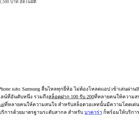
,500 บาท อัตโนมัติ
iPhone และ Samsung ลื่นไหลทุกยี่ห้อ ไม่ต้องโหลดแอป เข้าเล่นผ่าน
์ที่อันดับหนึ่ง รวมถึง
สล็อตฝาก 100 รับ 200
ที่หลายคนให้ความส
ai
ที่หลายคนให้ความสนใจ สำหรับสล็อตวอเลทนั้นมีความโดดเด่น
บริการด้วยมาตรฐานระดับสากล สำหรับ
บาคาร่า
ก็พร้อมให้บริการ