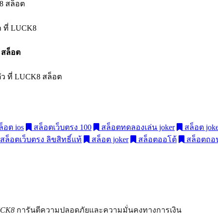
K8 สล็อต
 ที่ LUCK8
้
สล็อต
ัว ที่ LUCK8 สล็อต
็อต ios
สล็อตเว็บตรง 100
สล็อตทดลองเล่น joker
สล็อต jok
สล็อตเว็บตรง ลิขสิทธิ์แท้
สล็อต joker
สล็อตออโต้
สล็อตถอน
CK8
การันตีความปลอดภัยและความมั่นคงทางการเงิน