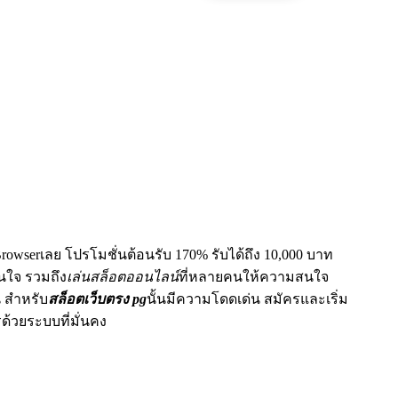
Browserเลย โปรโมชั่นต้อนรับ 170% รับได้ถึง 10,000 บาท
นใจ รวมถึง
เล่นสล็อตออนไลน์
ที่หลายคนให้ความสนใจ
 สำหรับ
สล็อตเว็บตรง pg
นั้นมีความโดดเด่น สมัครและเริ่ม
ด้วยระบบที่มั่นคง