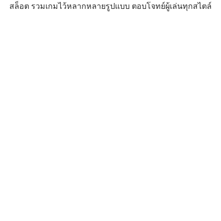
สล็อต รวมเกมไว้หลากหลายรูปแบบ ตอบโจทย์ผู้เล่นทุกสไตล์