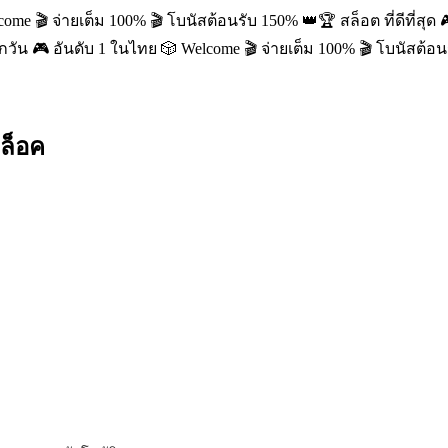
elcome 🎬 จ่ายเต็ม 100% 🎬 โบนัสต้อนรับ 150% 👑
🏆 สล็อต ที่ดีที่สุ
ยทุกวัน 🎮 อันดับ 1 ในไทย 🎲 Welcome 🎬 จ่ายเต็ม 100% 🎬 โบนัสต้อ
่ล็อค