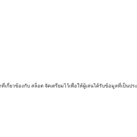
าที่เกี่ยวข้องกับ สล็อต จัดเตรียมไว้เพื่อให้ผู้เล่นได้รับข้อมูลที่เป็นป