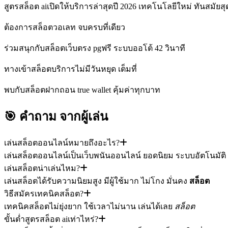
สูตรสล็อต aiเปิดให้บริการล่าสุดปี 2026 เทคโนโลยีใหม่ ทันสมัยสุ
ต้องการสล็อตวอเลท จบครบที่เดียว
ร่วมสนุกกับสล็อตเว็บตรง pgฟรี ระบบออโต้ 42 วินาที
ทางเข้าสล็อตบริการไม่มีวันหยุด เต็มที่
พบกับสล็อตฝากถอน true wallet คุ้มค่าทุกบาท
🎯 คำถาม
จากผู้เล่น
เล่นสล็อตออนไลน์หมายถึงอะไร?
เล่นสล็อตออนไลน์เป็นเว็บพนันออนไลน์ ยอดนิยม ระบบอัตโนมัติ ท
เล่นสล็อตน่าเล่นไหม?
เล่นสล็อตได้รับความนิยมสูง มีผู้ใช้มาก ไม่โกง มั่นคง
สล็อต
วิธีสมัครเทคนิคสล็อต?
เทคนิคสล็อตไม่ยุ่งยาก ใช้เวลาไม่นาน เล่นได้เลย
สล็อต
ขั้นต่ำสูตรสล็อต aiเท่าไหร่?