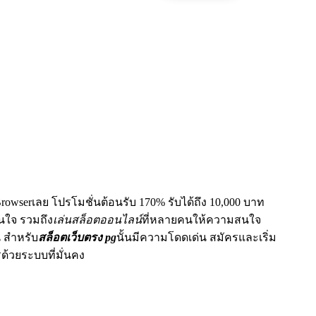
Browserเลย โปรโมชั่นต้อนรับ 170% รับได้ถึง 10,000 บาท
นใจ รวมถึง
เล่นสล็อตออนไลน์
ที่หลายคนให้ความสนใจ
 สำหรับ
สล็อตเว็บตรง pg
นั้นมีความโดดเด่น สมัครและเริ่ม
ด้วยระบบที่มั่นคง