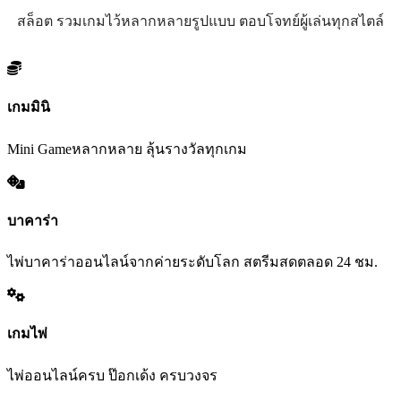
สล็อต รวมเกมไว้หลากหลายรูปแบบ ตอบโจทย์ผู้เล่นทุกสไตล์
เกมมินิ
Mini Gameหลากหลาย ลุ้นรางวัลทุกเกม
บาคาร่า
ไพ่บาคาร่าออนไลน์จากค่ายระดับโลก สตรีมสดตลอด 24 ชม.
เกมไพ่
ไพ่ออนไลน์ครบ ป๊อกเด้ง ครบวงจร