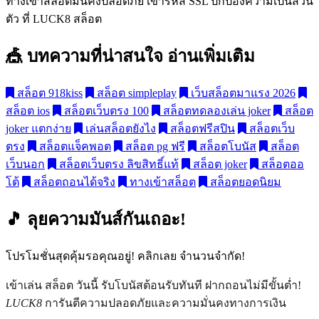
ทางเข้าสล็อตมั่นคงปลอดภัย เข้ารหัส SSL ปกป้องความเป็นส่วน
ตัว ที่ LUCK8 สล็อต
🎪 บทความที่น่าสนใจ
อ่านเพิ่มเติม
สล็อต 918kiss
สล็อต simpleplay
เว็บสล็อตมาแรง 2026
สล็อต ios
สล็อตเว็บตรง 100
สล็อตทดลองเล่น joker
สล็อต
joker แตกง่าย
เล่นสล็อตยังไง
สล็อตฟรีสปิน
สล็อตเว็บ
ตรง
สล็อตแจ็คพอต
สล็อต pg ฟรี
สล็อตโบนัส
สล็อต
เว็บนอก
สล็อตเว็บตรง ลิขสิทธิ์แท้
สล็อต joker
สล็อตออ
โต้
สล็อตถอนได้จริง
ทางเข้าสล็อต
สล็อตยอดนิยม
🎵 ลุยความมันส์กันเถอะ!
โปรโมชั่นสุดคุ้มรอคุณอยู่! คลิกเลย จำนวนจำกัด!
เข้าเล่น สล็อต วันนี้ รับโบนัสต้อนรับทันที ฝากถอนไม่มีขั้นต่ำ!
LUCK8
การันตีความปลอดภัยและความมั่นคงทางการเงิน