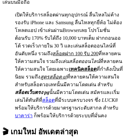
เล่นบนมือถือ
เปิดให้บริการสล็อตผ่านทุกอุปกรณ์ ลื่นไหลไม่ค้าง
รองรับ iPhone และ Samsung ลื่นไหลทุกยี่ห้อ ไม่ต้อง
โหลดแอป เข้าเล่นผ่านBrowserเลย โปรโมชั่น
ต้อนรับ 170% รับได้ถึง 10,000 บาทเต็ม ฝากถอนออ
โต้ รวดเร็วภายใน 30 วิ และเล่นสล็อตออนไลน์ที่
อันดับหนึ่ง รวมถึง
สล็อตฝาก 100 รับ 200
ที่หลายคน
ให้ความสนใจ รวมถึง
เล่นสล็อตออนไลน์
ที่หลายคน
ให้ความสนใจ โดยเฉพาะ
เทคนิคสล็อต
ที่กำลังเป็นที่
นิยม รวมถึง
สูตรสล็อต ai
ที่หลายคนให้ความสนใจ
สำหรับสล็อตวอเลทนั้นมีความโดดเด่น สำหรับ
สล็อตเว็บตรง pg
นั้นมีความโดดเด่น สมัครและเริ่ม
เล่นได้ทันทีที่
สล็อต
ที่มีระบบครบวงจร ซึ่ง
LUCK8
พร้อมให้บริการด้วยมาตรฐานระดับสากล สำหรับ
บาคาร่า
ก็พร้อมให้บริการด้วยระบบที่มั่นคง
🎬 เกมใหม่
อัพเดตล่าสุด