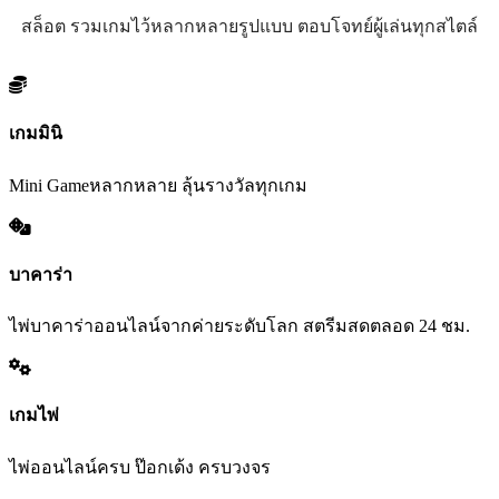
สล็อต รวมเกมไว้หลากหลายรูปแบบ ตอบโจทย์ผู้เล่นทุกสไตล์
เกมมินิ
Mini Gameหลากหลาย ลุ้นรางวัลทุกเกม
บาคาร่า
ไพ่บาคาร่าออนไลน์จากค่ายระดับโลก สตรีมสดตลอด 24 ชม.
เกมไพ่
ไพ่ออนไลน์ครบ ป๊อกเด้ง ครบวงจร