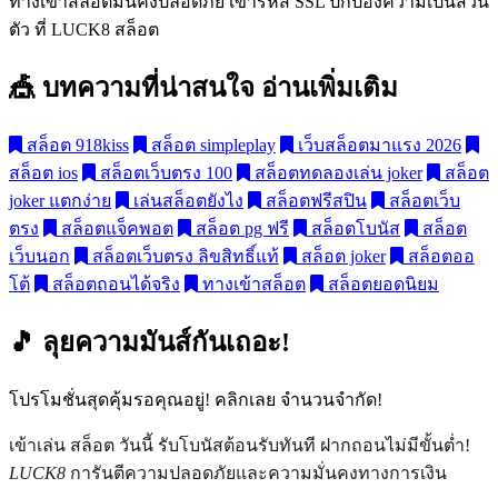
ทางเข้าสล็อตมั่นคงปลอดภัย เข้ารหัส SSL ปกป้องความเป็นส่วน
ตัว ที่ LUCK8 สล็อต
🎪 บทความที่น่าสนใจ
อ่านเพิ่มเติม
สล็อต 918kiss
สล็อต simpleplay
เว็บสล็อตมาแรง 2026
สล็อต ios
สล็อตเว็บตรง 100
สล็อตทดลองเล่น joker
สล็อต
joker แตกง่าย
เล่นสล็อตยังไง
สล็อตฟรีสปิน
สล็อตเว็บ
ตรง
สล็อตแจ็คพอต
สล็อต pg ฟรี
สล็อตโบนัส
สล็อต
เว็บนอก
สล็อตเว็บตรง ลิขสิทธิ์แท้
สล็อต joker
สล็อตออ
โต้
สล็อตถอนได้จริง
ทางเข้าสล็อต
สล็อตยอดนิยม
🎵 ลุยความมันส์กันเถอะ!
โปรโมชั่นสุดคุ้มรอคุณอยู่! คลิกเลย จำนวนจำกัด!
เข้าเล่น สล็อต วันนี้ รับโบนัสต้อนรับทันที ฝากถอนไม่มีขั้นต่ำ!
LUCK8
การันตีความปลอดภัยและความมั่นคงทางการเงิน