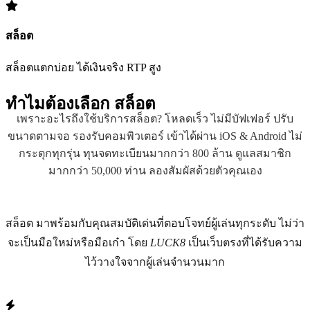
สล็อต
สล็อตแตกบ่อย ได้เงินจริง RTP สูง
ทำไมต้องเลือก
สล็อต
เพราะอะไรถึงใช้บริการสล็อต? โหลดเร็ว ไม่มีบัฟเฟอร์ ปรับ
ขนาดตามจอ รองรับคอมพิวเตอร์ เข้าได้ผ่าน iOS & Android ไม่
กระตุกทุกรุ่น ทุนจดทะเบียนมากกว่า 800 ล้าน ดูแลสมาชิก
มากกว่า 50,000 ท่าน ลองสัมผัสด้วยตัวคุณเอง
สล็อต มาพร้อมกับคุณสมบัติเด่นที่ตอบโจทย์ผู้เล่นทุกระดับ ไม่ว่า
จะเป็นมือใหม่หรือมือเก๋า โดย
LUCK8
เป็นเว็บตรงที่ได้รับความ
ไว้วางใจจากผู้เล่นจำนวนมาก