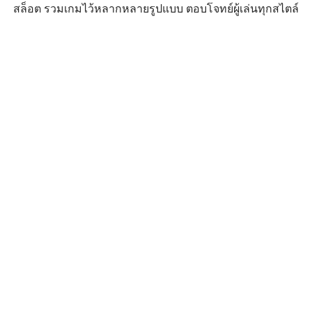
สล็อต รวมเกมไว้หลากหลายรูปแบบ ตอบโจทย์ผู้เล่นทุกสไตล์