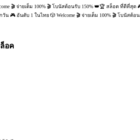
elcome 🎬 จ่ายเต็ม 100% 🎬 โบนัสต้อนรับ 150% 👑
🏆 สล็อต ที่ดีที่สุ
ยทุกวัน 🎮 อันดับ 1 ในไทย 🎲 Welcome 🎬 จ่ายเต็ม 100% 🎬 โบนัสต้อ
่ล็อค