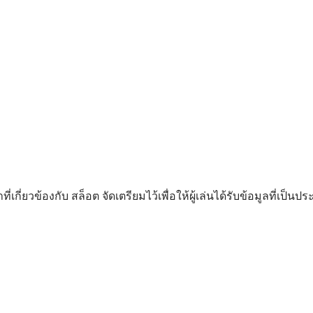
าที่เกี่ยวข้องกับ สล็อต จัดเตรียมไว้เพื่อให้ผู้เล่นได้รับข้อมูลที่เป็นป