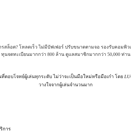
รสล็อต? โหลดเร็ว ไม่มีบัฟเฟอร์ ปรับขนาดตามจอ รองรับคอมพิวเต
่น ทุนจดทะเบียนมากกว่า 800 ล้าน ดูแลสมาชิกมากกว่า 50,000 ท่าน
ี่ตอบโจทย์ผู้เล่นทุกระดับ ไม่ว่าจะเป็นมือใหม่หรือมือเก๋า โดย
LU
วางใจจากผู้เล่นจำนวนมาก
ริการ