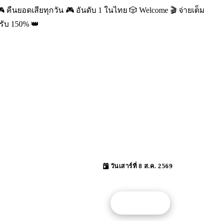
ด 🎮 คืนยอดเสียทุกวัน 🎮 อันดับ 1 ในไทย 🎲 Welcome 🎬 จ่ายเต็ม
นรับ 150% 👑
วันเสาร์ที่ 8 ส.ค. 2569
รับโปรนี้