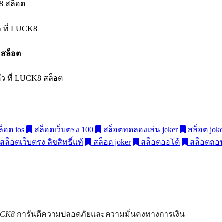
K8 สล็อต
 ที่ LUCK8
้
สล็อต
ัว ที่ LUCK8 สล็อต
็อต ios
สล็อตเว็บตรง 100
สล็อตทดลองเล่น joker
สล็อต jok
สล็อตเว็บตรง ลิขสิทธิ์แท้
สล็อต joker
สล็อตออโต้
สล็อตถอน
CK8
การันตีความปลอดภัยและความมั่นคงทางการเงิน