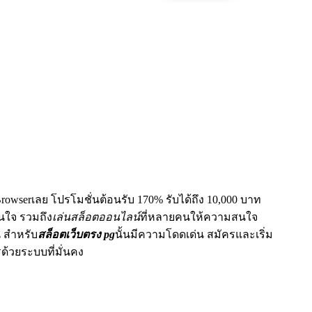
Browserเลย โปรโมชั่นต้อนรับ 170% รับได้ถึง 10,000 บาท
นใจ รวมถึง
เล่นสล็อตออนไลน์
ที่หลายคนให้ความสนใจ
 สำหรับ
สล็อตเว็บตรง pg
นั้นมีความโดดเด่น สมัครและเริ่ม
ด้วยระบบที่มั่นคง