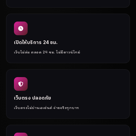
เปิดให้บริการ 24 ชม.
เว็บไม่ล่ม ตลอด 24 ชม. ไม่มีดาวน์ไทม์
เว็บตรง ปลอดภัย
เว็บตรงไม่ผ่านเอเย่นต์ จ่ายจริงทุกบาท