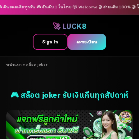
ด 🎮 คืนยอดเสียทุกวัน 🎮 อันดับ 1 ในไทย 🎲 Welcome 🎬 จ่ายเต็ม 100% 🎬
🚀 LUCK8
Sign In
ลงทะเบียน
หน้าแรก
» สล็อต joker
🎮 สล็อต joker รับเงินคืนทุกสัปดาห์