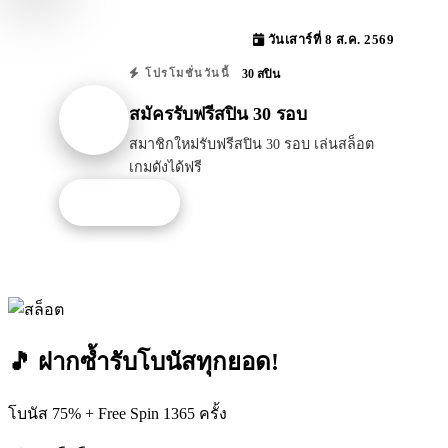
วันเสาร์ที่ 8 ส.ค. 2569
30 สปิน
โปรโมชั่นวันนี้
สมัครรับฟรีสปิน 30 รอบ
สมาชิกใหม่รับฟรีสปิน 30 รอบ เล่นสล็อต
เกมดังได้ฟรี
รับโปรนี้
🎵 ฝากซ้ำรับโบนัสทุกยอด!
โบนัส 75% + Free Spin 1365 ครั้ง