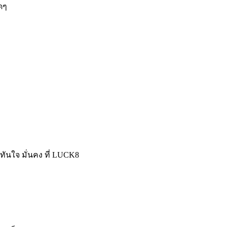
ดๆ
ันใจ มั่นคง ที่ LUCK8