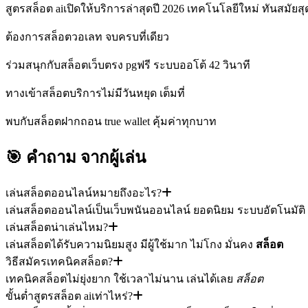
สูตรสล็อต aiเปิดให้บริการล่าสุดปี 2026 เทคโนโลยีใหม่ ทันสมัยสุ
ต้องการสล็อตวอเลท จบครบที่เดียว
ร่วมสนุกกับสล็อตเว็บตรง pgฟรี ระบบออโต้ 42 วินาที
ทางเข้าสล็อตบริการไม่มีวันหยุด เต็มที่
พบกับสล็อตฝากถอน true wallet คุ้มค่าทุกบาท
🎯 คำถาม
จากผู้เล่น
เล่นสล็อตออนไลน์หมายถึงอะไร?
เล่นสล็อตออนไลน์เป็นเว็บพนันออนไลน์ ยอดนิยม ระบบอัตโนมัติ ท
เล่นสล็อตน่าเล่นไหม?
เล่นสล็อตได้รับความนิยมสูง มีผู้ใช้มาก ไม่โกง มั่นคง
สล็อต
วิธีสมัครเทคนิคสล็อต?
เทคนิคสล็อตไม่ยุ่งยาก ใช้เวลาไม่นาน เล่นได้เลย
สล็อต
ขั้นต่ำสูตรสล็อต aiเท่าไหร่?