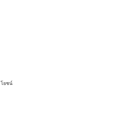
ระโยชน์