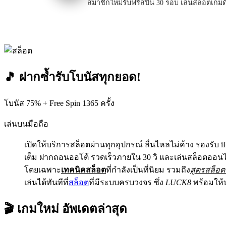
สมาชิกใหม่รับฟรีสปิน 30 รอบ เล่นสล็อตเกมดั
🎵 ฝากซ้ำรับโบนัสทุกยอด!
โบนัส 75% + Free Spin 1365 ครั้ง
เล่นบนมือถือ
เปิดให้บริการสล็อตผ่านทุกอุปกรณ์ ลื่นไหลไม่ค้าง รองรับ 
เต็ม ฝากถอนออโต้ รวดเร็วภายใน 30 วิ และเล่นสล็อตออนไลน
โดยเฉพาะ
เทคนิคสล็อต
ที่กำลังเป็นที่นิยม รวมถึง
สูตรสล็อต 
เล่นได้ทันทีที่
สล็อต
ที่มีระบบครบวงจร ซึ่ง
LUCK8
พร้อมให้
🎬 เกมใหม่
อัพเดตล่าสุด