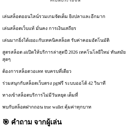
เล่นสล็อตออนไลน์รวมเกมจัดเต็ม ยิงปลาและอีกมาก
เล่นสล็อตเว็บแท้ มั่นคง การเงินเสถียร
เล่นมากยิ่งได้เยอะกับเทคนิคสล็อต รับค่าคอมอัตโนมัติ
สูตรสล็อต aiเปิดให้บริการล่าสุดปี 2026 เทคโนโลยีใหม่ ทันสมัย
สุดๆ
ต้องการสล็อตวอเลท จบครบที่เดียว
ร่วมสนุกกับสล็อตเว็บตรง pgฟรี ระบบออโต้ 42 วินาที
ทางเข้าสล็อตบริการไม่มีวันหยุด เต็มที่
พบกับสล็อตฝากถอน true wallet คุ้มค่าทุกบาท
🎯 คำถาม
จากผู้เล่น