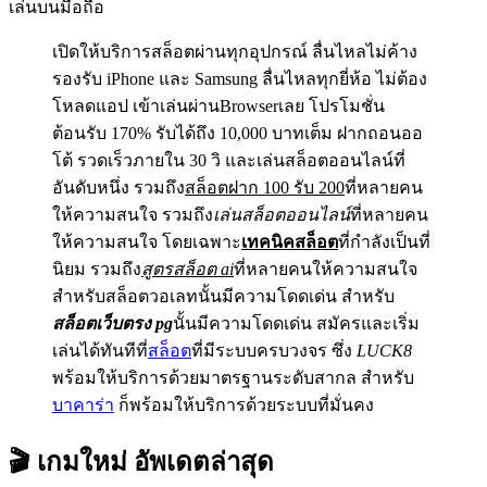
เล่นบนมือถือ
เปิดให้บริการสล็อตผ่านทุกอุปกรณ์ ลื่นไหลไม่ค้าง
รองรับ iPhone และ Samsung ลื่นไหลทุกยี่ห้อ ไม่ต้อง
โหลดแอป เข้าเล่นผ่านBrowserเลย โปรโมชั่น
ต้อนรับ 170% รับได้ถึง 10,000 บาทเต็ม ฝากถอนออ
โต้ รวดเร็วภายใน 30 วิ และเล่นสล็อตออนไลน์ที่
อันดับหนึ่ง รวมถึง
สล็อตฝาก 100 รับ 200
ที่หลายคน
ให้ความสนใจ รวมถึง
เล่นสล็อตออนไลน์
ที่หลายคน
ให้ความสนใจ โดยเฉพาะ
เทคนิคสล็อต
ที่กำลังเป็นที่
นิยม รวมถึง
สูตรสล็อต ai
ที่หลายคนให้ความสนใจ
สำหรับสล็อตวอเลทนั้นมีความโดดเด่น สำหรับ
สล็อตเว็บตรง pg
นั้นมีความโดดเด่น สมัครและเริ่ม
เล่นได้ทันทีที่
สล็อต
ที่มีระบบครบวงจร ซึ่ง
LUCK8
พร้อมให้บริการด้วยมาตรฐานระดับสากล สำหรับ
บาคาร่า
ก็พร้อมให้บริการด้วยระบบที่มั่นคง
🎬 เกมใหม่
อัพเดตล่าสุด