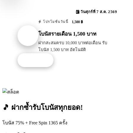
วันศุกร์ที่ 7 ส.ค. 2569
1,500 ฿
โปรโมชั่นวันนี้
โบนัสรายเดือน 1,500 บาท
ฝากสะสมครบ 10,000 บาทต่อเดือน รับ
โบนัส 1,500 บาท อัตโนมัติ
รับโปรนี้
🎵 ฝากซ้ำรับโบนัสทุกยอด!
โบนัส 75% + Free Spin 1365 ครั้ง