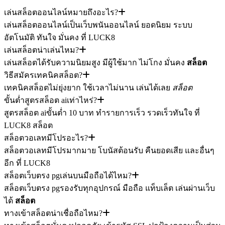
เล่นสล็อตออนไลน์หมายถึงอะไร?
เล่นสล็อตออนไลน์เป็นเว็บพนันออนไลน์ ยอดนิยม ระบบ
อัตโนมัติ ทันใจ มั่นคง ที่ LUCK8
เล่นสล็อตน่าเล่นไหม?
เล่นสล็อตได้รับความนิยมสูง มีผู้ใช้มาก ไม่โกง มั่นคง
สล็อต
วิธีสมัครเทคนิคสล็อต?
เทคนิคสล็อตไม่ยุ่งยาก ใช้เวลาไม่นาน เล่นได้เลย
สล็อต
ขั้นต่ำสูตรสล็อต aiเท่าไหร่?
สูตรสล็อต aiขั้นต่ำ 10 บาท ทำรายการเร็ว รวดเร็วทันใจ ที่
LUCK8 สล็อต
สล็อตวอเลทมีโปรอะไร?
สล็อตวอเลทมีโปรมากมาย โบนัสต้อนรับ คืนยอดเสีย และอื่นๆ
อีก ที่ LUCK8
สล็อตเว็บตรง pgเล่นบนมือถือได้ไหม?
สล็อตเว็บตรง pgรองรับทุกอุปกรณ์ มือถือ แท็บเล็ต เล่นผ่านเว็บ
ได้
สล็อต
ทางเข้าสล็อตน่าเชื่อถือไหม?