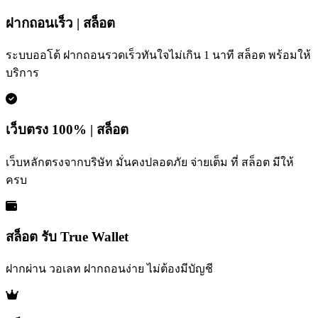
ฝากถอนเร็ว | สล็อต
ระบบออโต้ ฝากถอนรวดเร็วทันใจไม่เกิน 1 นาที สล็อต พร้อมให้
บริการ
เว็บตรง 100% | สล็อต
เว็บหลักตรงจากบริษัท มั่นคงปลอดภัย จ่ายเต็ม ที่ สล็อต มีให้
ครบ
สล็อต รับ True Wallet
ฝากผ่าน วอเลท ฝากถอนง่าย ไม่ต้องมีบัญชี