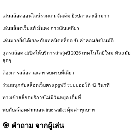
เล่นสล็อตออนไลน์รวมเกมจัดเต็ม ยิงปลาและอีกมาก
เล่นสล็อตเว็บแท้ มั่นคง การเงินเสถียร
เล่นมากยิ่งได้เยอะกับเทคนิคสล็อต รับค่าคอมอัตโนมัติ
สูตรสล็อต aiเปิดให้บริการล่าสุดปี 2026 เทคโนโลยีใหม่ ทันสมัย
สุดๆ
ต้องการสล็อตวอเลท จบครบที่เดียว
ร่วมสนุกกับสล็อตเว็บตรง pgฟรี ระบบออโต้ 42 วินาที
ทางเข้าสล็อตบริการไม่มีวันหยุด เต็มที่
พบกับสล็อตฝากถอน true wallet คุ้มค่าทุกบาท
🎯 คำถาม
จากผู้เล่น