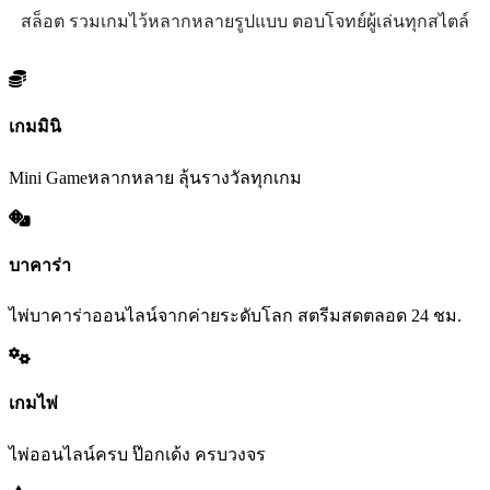
สล็อต รวมเกมไว้หลากหลายรูปแบบ ตอบโจทย์ผู้เล่นทุกสไตล์
เกมมินิ
Mini Gameหลากหลาย ลุ้นรางวัลทุกเกม
บาคาร่า
ไพ่บาคาร่าออนไลน์จากค่ายระดับโลก สตรีมสดตลอด 24 ชม.
เกมไพ่
ไพ่ออนไลน์ครบ ป๊อกเด้ง ครบวงจร