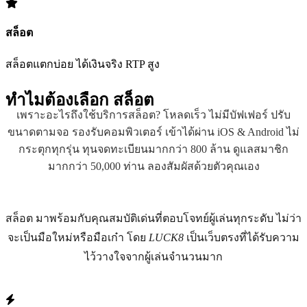
สล็อต
สล็อตแตกบ่อย ได้เงินจริง RTP สูง
ทำไมต้องเลือก
สล็อต
เพราะอะไรถึงใช้บริการสล็อต? โหลดเร็ว ไม่มีบัฟเฟอร์ ปรับ
ขนาดตามจอ รองรับคอมพิวเตอร์ เข้าได้ผ่าน iOS & Android ไม่
กระตุกทุกรุ่น ทุนจดทะเบียนมากกว่า 800 ล้าน ดูแลสมาชิก
มากกว่า 50,000 ท่าน ลองสัมผัสด้วยตัวคุณเอง
สล็อต มาพร้อมกับคุณสมบัติเด่นที่ตอบโจทย์ผู้เล่นทุกระดับ ไม่ว่า
จะเป็นมือใหม่หรือมือเก๋า โดย
LUCK8
เป็นเว็บตรงที่ได้รับความ
ไว้วางใจจากผู้เล่นจำนวนมาก