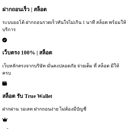
ฝากถอนเร็ว | สล็อต
ระบบออโต้ ฝากถอนรวดเร็วทันใจไม่เกิน 1 นาที สล็อต พร้อมให้
บริการ
เว็บตรง 100% | สล็อต
เว็บหลักตรงจากบริษัท มั่นคงปลอดภัย จ่ายเต็ม ที่ สล็อต มีให้
ครบ
สล็อต รับ True Wallet
ฝากผ่าน วอเลท ฝากถอนง่าย ไม่ต้องมีบัญชี