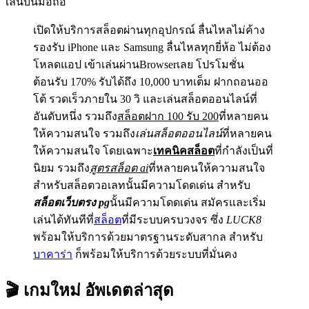
เล่นบนมือถือ
เปิดให้บริการสล็อตผ่านทุกอุปกรณ์ ลื่นไหลไม่ค้าง
รองรับ iPhone และ Samsung ลื่นไหลทุกยี่ห้อ ไม่ต้อง
โหลดแอป เข้าเล่นผ่านBrowserเลย โปรโมชั่น
ต้อนรับ 170% รับได้ถึง 10,000 บาทเต็ม ฝากถอนออ
โต้ รวดเร็วภายใน 30 วิ และเล่นสล็อตออนไลน์ที่
อันดับหนึ่ง รวมถึง
สล็อตฝาก 100 รับ 200
ที่หลายคน
ให้ความสนใจ รวมถึง
เล่นสล็อตออนไลน์
ที่หลายคน
ให้ความสนใจ โดยเฉพาะ
เทคนิคสล็อต
ที่กำลังเป็นที่
นิยม รวมถึง
สูตรสล็อต ai
ที่หลายคนให้ความสนใจ
สำหรับสล็อตวอเลทนั้นมีความโดดเด่น สำหรับ
สล็อตเว็บตรง pg
นั้นมีความโดดเด่น สมัครและเริ่ม
เล่นได้ทันทีที่
สล็อต
ที่มีระบบครบวงจร ซึ่ง
LUCK8
พร้อมให้บริการด้วยมาตรฐานระดับสากล สำหรับ
บาคาร่า
ก็พร้อมให้บริการด้วยระบบที่มั่นคง
🎬 เกมใหม่
อัพเดตล่าสุด