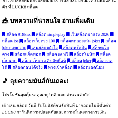
ทางเข้าสล็อตมั่นคงปลอดภัย เข้ารหัส SSL ปกป้องความเป็นส่วน
ตัว ที่ LUCK8 สล็อต
🎪 บทความที่น่าสนใจ
อ่านเพิ่มเติม
สล็อต 918kiss
สล็อต simpleplay
เว็บสล็อตมาแรง 2026
สล็อต ios
สล็อตเว็บตรง 100
สล็อตทดลองเล่น joker
สล็อต
joker แตกง่าย
เล่นสล็อตยังไง
สล็อตฟรีสปิน
สล็อตเว็บ
ตรง
สล็อตแจ็คพอต
สล็อต pg ฟรี
สล็อตโบนัส
สล็อต
เว็บนอก
สล็อตเว็บตรง ลิขสิทธิ์แท้
สล็อต joker
สล็อตออ
โต้
สล็อตถอนได้จริง
ทางเข้าสล็อต
สล็อตยอดนิยม
🎵 ลุยความมันส์กันเถอะ!
โปรโมชั่นสุดคุ้มรอคุณอยู่! คลิกเลย จำนวนจำกัด!
เข้าเล่น สล็อต วันนี้ รับโบนัสต้อนรับทันที ฝากถอนไม่มีขั้นต่ำ!
LUCK8
การันตีความปลอดภัยและความมั่นคงทางการเงิน