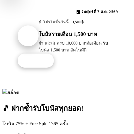
วันศุกร์ที่ 7 ส.ค. 2569
1,500 ฿
โปรโมชั่นวันนี้
โบนัสรายเดือน 1,500 บาท
ฝากสะสมครบ 10,000 บาทต่อเดือน รับ
โบนัส 1,500 บาท อัตโนมัติ
รับโปรนี้
🎵 ฝากซ้ำรับโบนัสทุกยอด!
โบนัส 75% + Free Spin 1365 ครั้ง