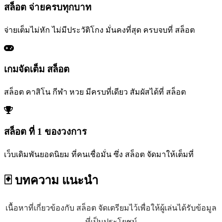
สล็อต จ่ายครบทุกบาท
จ่ายเต็มไม่หัก ไม่มีประวัติโกง มั่นคงที่สุด ครบจบที่ สล็อต
เกมจัดเต็ม สล็อต
สล็อต คาสิโน กีฬา หวย มีครบที่เดียว สัมผัสได้ที่ สล็อต
สล็อต ที่ 1 ของวงการ
เว็บเดิมพันยอดนิยม ที่คนเชื่อมั่น ซึ่ง สล็อต จัดมาให้เต็มที่
🃏 บทความ
แนะนำ
เนื้อหาที่เกี่ยวข้องกับ สล็อต จัดเตรียมไว้เพื่อให้ผู้เล่นได้รับข้อมูล
ที่เป็นประโยชน์