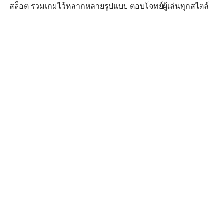
สล็อต รวมเกมไว้หลากหลายรูปแบบ ตอบโจทย์ผู้เล่นทุกสไตล์