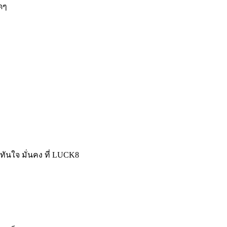
ดๆ
ันใจ มั่นคง ที่ LUCK8