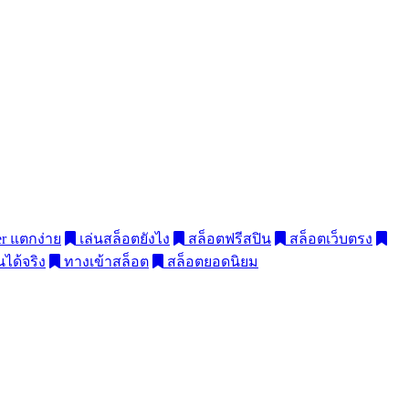
er แตกง่าย
เล่นสล็อตยังไง
สล็อตฟรีสปิน
สล็อตเว็บตรง
ได้จริง
ทางเข้าสล็อต
สล็อตยอดนิยม