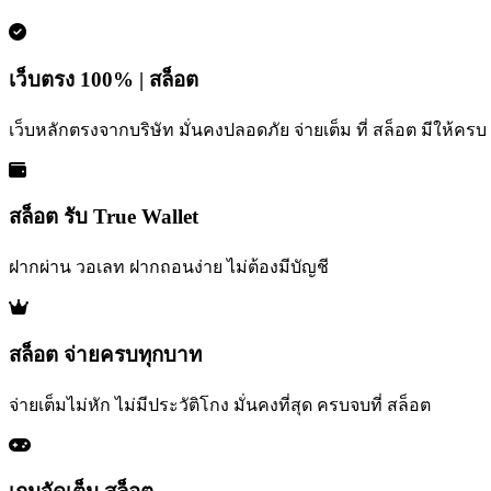
เว็บตรง 100% | สล็อต
เว็บหลักตรงจากบริษัท มั่นคงปลอดภัย จ่ายเต็ม ที่ สล็อต มีให้ครบ
สล็อต รับ True Wallet
ฝากผ่าน วอเลท ฝากถอนง่าย ไม่ต้องมีบัญชี
สล็อต จ่ายครบทุกบาท
จ่ายเต็มไม่หัก ไม่มีประวัติโกง มั่นคงที่สุด ครบจบที่ สล็อต