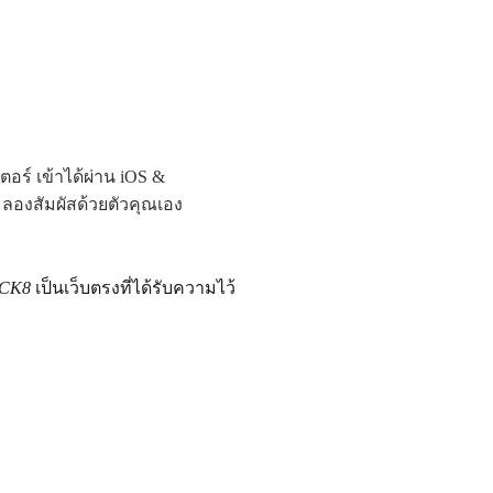
อร์ เข้าได้ผ่าน iOS &
 ลองสัมผัสด้วยตัวคุณเอง
CK8
เป็นเว็บตรงที่ได้รับความไว้