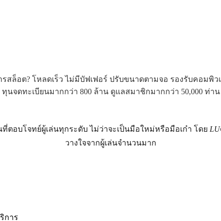
รสล็อต? โหลดเร็ว ไม่มีบัฟเฟอร์ ปรับขนาดตามจอ รองรับคอมพิวเต
่น ทุนจดทะเบียนมากกว่า 800 ล้าน ดูแลสมาชิกมากกว่า 50,000 ท่าน
ี่ตอบโจทย์ผู้เล่นทุกระดับ ไม่ว่าจะเป็นมือใหม่หรือมือเก๋า โดย
LU
วางใจจากผู้เล่นจำนวนมาก
ริการ