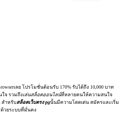
Browserเลย โปรโมชั่นต้อนรับ 170% รับได้ถึง 10,000 บาท
นใจ รวมถึง
เล่นสล็อตออนไลน์
ที่หลายคนให้ความสนใจ
 สำหรับ
สล็อตเว็บตรง pg
นั้นมีความโดดเด่น สมัครและเริ่ม
ด้วยระบบที่มั่นคง