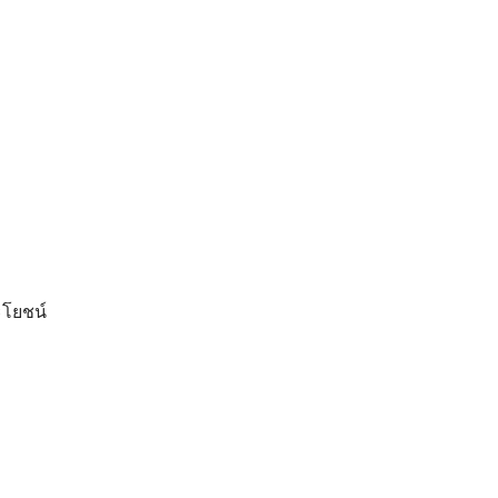
ระโยชน์