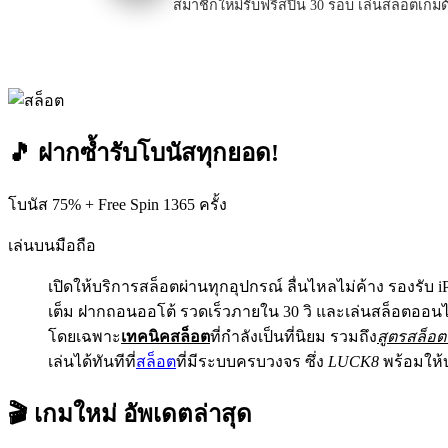
สมาชิกใหม่รับฟรีสปิน 30 รอบ เล่นสล็อตเกมดั
🎵 ฝากซ้ำรับโบนัสทุกยอด!
โบนัส 75% + Free Spin 1365 ครั้ง
เล่นบนมือถือ
เปิดให้บริการสล็อตผ่านทุกอุปกรณ์ ลื่นไหลไม่ค้าง รองรับ 
เต็ม ฝากถอนออโต้ รวดเร็วภายใน 30 วิ และเล่นสล็อตออนไลน
โดยเฉพาะ
เทคนิคสล็อต
ที่กำลังเป็นที่นิยม รวมถึง
สูตรสล็อต 
เล่นได้ทันทีที่
สล็อต
ที่มีระบบครบวงจร ซึ่ง
LUCK8
พร้อมให้
🎬 เกมใหม่
อัพเดตล่าสุด