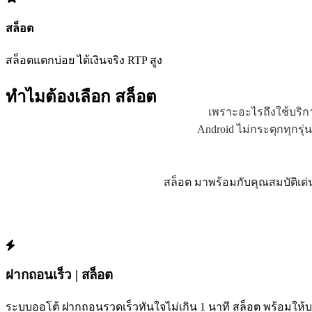
สล็อต
สล็อตแตกบ่อย ได้เงินจริง RTP สูง
ทำไมต้องเลือก
สล็อต
เพราะอะไรถึงใช้บริกา
Android ไม่กระตุกทุกรุ
สล็อต มาพร้อมกับคุณสมบัติเด่นท
ฝากถอนเร็ว | สล็อต
ระบบออโต้ ฝากถอนรวดเร็วทันใจไม่เกิน 1 นาที สล็อต พร้อมให้บ