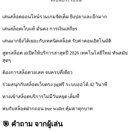
เล่นสล็อตออนไลน์รวมเกมจัดเต็ม ยิงปลาและอีกมาก
เล่นสล็อตเว็บแท้ มั่นคง การเงินเสถียร
เล่นมากยิ่งได้เยอะกับเทคนิคสล็อต รับค่าคอมอัตโนมัติ
สูตรสล็อต aiเปิดให้บริการล่าสุดปี 2026 เทคโนโลยีใหม่ ทันสมัย
สุดๆ
ต้องการสล็อตวอเลท จบครบที่เดียว
ร่วมสนุกกับสล็อตเว็บตรง pgฟรี ระบบออโต้ 42 วินาที
ทางเข้าสล็อตบริการไม่มีวันหยุด เต็มที่
พบกับสล็อตฝากถอน true wallet คุ้มค่าทุกบาท
🎯 คำถาม
จากผู้เล่น