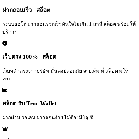
ฝากถอนเร็ว | สล็อต
ระบบออโต้ ฝากถอนรวดเร็วทันใจไม่เกิน 1 นาที สล็อต พร้อมให้
บริการ
เว็บตรง 100% | สล็อต
เว็บหลักตรงจากบริษัท มั่นคงปลอดภัย จ่ายเต็ม ที่ สล็อต มีให้
ครบ
สล็อต รับ True Wallet
ฝากผ่าน วอเลท ฝากถอนง่าย ไม่ต้องมีบัญชี