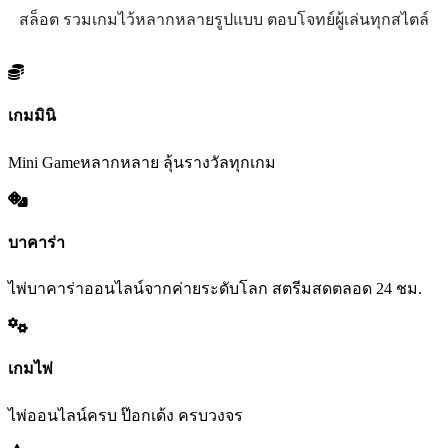
สล็อต รวมเกมไว้หลากหลายรูปแบบ ตอบโจทย์ผู้เล่นทุกสไตล์
เกมมินิ
Mini Gameหลากหลาย ลุ้นรางวัลทุกเกม
บาคาร่า
ไพ่บาคาร่าออนไลน์จากค่ายระดับโลก สตรีมสดตลอด 24 ชม.
เกมไพ่
ไพ่ออนไลน์ครบ ป๊อกเด้ง ครบวงจร