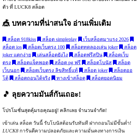
ตัว ที่ LUCK8 สล็อต
🎪 บทความที่น่าสนใจ
อ่านเพิ่มเติม
สล็อต 918kiss
สล็อต simpleplay
เว็บสล็อตมาแรง 2026
สล็อต ios
สล็อตเว็บตรง 100
สล็อตทดลองเล่น joker
สล็อต
joker แตกง่าย
เล่นสล็อตยังไง
สล็อตฟรีสปิน
สล็อตเว็บ
ตรง
สล็อตแจ็คพอต
สล็อต pg ฟรี
สล็อตโบนัส
สล็อต
เว็บนอก
สล็อตเว็บตรง ลิขสิทธิ์แท้
สล็อต joker
สล็อตออ
โต้
สล็อตถอนได้จริง
ทางเข้าสล็อต
สล็อตยอดนิยม
🎵 ลุยความมันส์กันเถอะ!
โปรโมชั่นสุดคุ้มรอคุณอยู่! คลิกเลย จำนวนจำกัด!
เข้าเล่น สล็อต วันนี้ รับโบนัสต้อนรับทันที ฝากถอนไม่มีขั้นต่ำ!
LUCK8
การันตีความปลอดภัยและความมั่นคงทางการเงิน