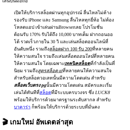
เล่นบนมือถือ
เปิดให้บริการสล็อตผ่านทุกอุปกรณ์ ลื่นไหลไม่ค้าง
รองรับ iPhone และ Samsung ลื่นไหลทุกยี่ห้อ ไม่ต้อง
โหลดแอป เข้าเล่นผ่านBrowserเลย โปรโมชั่น
ต้อนรับ 170% รับได้ถึง 10,000 บาทเต็ม ฝากถอนออ
โต้ รวดเร็วภายใน 30 วิ และเล่นสล็อตออนไลน์ที่
อันดับหนึ่ง รวมถึง
สล็อตฝาก 100 รับ 200
ที่หลายคน
ให้ความสนใจ รวมถึง
เล่นสล็อตออนไลน์
ที่หลายคน
ให้ความสนใจ โดยเฉพาะ
เทคนิคสล็อต
ที่กำลังเป็นที่
นิยม รวมถึง
สูตรสล็อต ai
ที่หลายคนให้ความสนใจ
สำหรับสล็อตวอเลทนั้นมีความโดดเด่น สำหรับ
สล็อตเว็บตรง pg
นั้นมีความโดดเด่น สมัครและเริ่ม
เล่นได้ทันทีที่
สล็อต
ที่มีระบบครบวงจร ซึ่ง
LUCK8
พร้อมให้บริการด้วยมาตรฐานระดับสากล สำหรับ
บาคาร่า
ก็พร้อมให้บริการด้วยระบบที่มั่นคง
🎬 เกมใหม่
อัพเดตล่าสุด