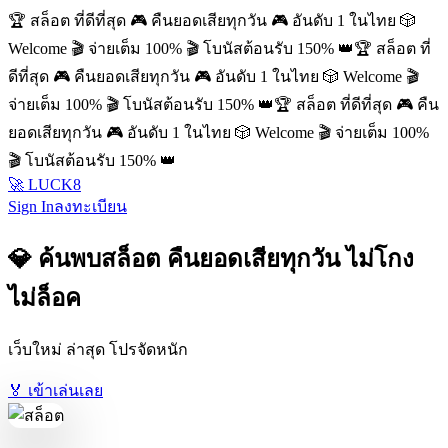
🏆 สล็อต ที่ดีที่สุด 🎮 คืนยอดเสียทุกวัน 🎮 อันดับ 1 ในไทย 🎲
Welcome 🎬 จ่ายเต็ม 100% 🎬 โบนัสต้อนรับ 150% 👑
🏆 สล็อต ที่
ดีที่สุด 🎮 คืนยอดเสียทุกวัน 🎮 อันดับ 1 ในไทย 🎲 Welcome 🎬
จ่ายเต็ม 100% 🎬 โบนัสต้อนรับ 150% 👑
🏆 สล็อต ที่ดีที่สุด 🎮 คืน
ยอดเสียทุกวัน 🎮 อันดับ 1 ในไทย 🎲 Welcome 🎬 จ่ายเต็ม 100%
🎬 โบนัสต้อนรับ 150% 👑
🚀 LUCK8
Sign In
ลงทะเบียน
💎 ค้นพบสล็อต คืนยอดเสียทุกวัน ไม่โกง
ไม่ล็อค
เว็บใหม่ ล่าสุด โปรจัดหนัก
🏅 เข้าเล่นเลย