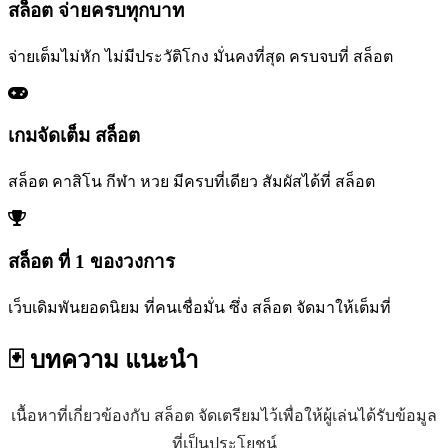
สล็อต จ่ายครบทุกบาท
จ่ายเต็มไม่หัก ไม่มีประวัติโกง มั่นคงที่สุด ครบจบที่ สล็อต
เกมจัดเต็ม สล็อต
สล็อต คาสิโน กีฬา หวย มีครบที่เดียว สัมผัสได้ที่ สล็อต
สล็อต ที่ 1 ของวงการ
เว็บเดิมพันยอดนิยม ที่คนเชื่อมั่น ซึ่ง สล็อต จัดมาให้เต็มที่
🃏 บทความ
แนะนำ
เนื้อหาที่เกี่ยวข้องกับ สล็อต จัดเตรียมไว้เพื่อให้ผู้เล่นได้รับข้อมูล
ที่เป็นประโยชน์