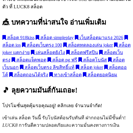
ตัว ที่ LUCK8 สล็อต
🎪 บทความที่น่าสนใจ
อ่านเพิ่มเติม
สล็อต 918kiss
สล็อต simpleplay
เว็บสล็อตมาแรง 2026
สล็อต ios
สล็อตเว็บตรง 100
สล็อตทดลองเล่น joker
สล็อต
joker แตกง่าย
เล่นสล็อตยังไง
สล็อตฟรีสปิน
สล็อตเว็บ
ตรง
สล็อตแจ็คพอต
สล็อต pg ฟรี
สล็อตโบนัส
สล็อต
เว็บนอก
สล็อตเว็บตรง ลิขสิทธิ์แท้
สล็อต joker
สล็อตออ
โต้
สล็อตถอนได้จริง
ทางเข้าสล็อต
สล็อตยอดนิยม
🎵 ลุยความมันส์กันเถอะ!
โปรโมชั่นสุดคุ้มรอคุณอยู่! คลิกเลย จำนวนจำกัด!
เข้าเล่น สล็อต วันนี้ รับโบนัสต้อนรับทันที ฝากถอนไม่มีขั้นต่ำ!
LUCK8
การันตีความปลอดภัยและความมั่นคงทางการเงิน