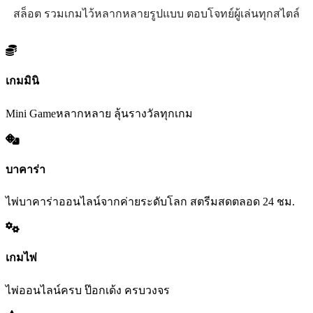
สล็อต รวมเกมไว้หลากหลายรูปแบบ ตอบโจทย์ผู้เล่นทุกสไตล์
เกมมินิ
Mini Gameหลากหลาย ลุ้นรางวัลทุกเกม
บาคาร่า
ไพ่บาคาร่าออนไลน์จากค่ายระดับโลก สตรีมสดตลอด 24 ชม.
เกมไพ่
ไพ่ออนไลน์ครบ ป๊อกเด้ง ครบวงจร