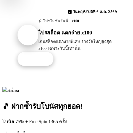
วันพฤหัสบดีที่ 6 ส.ค. 2569
x100
โปรโมชั่นวันนี้
โปรสล็อต แตกง่าย x100
เกมสล็อตแตกง่ายพิเศษ รางวัลใหญ่สูงสุด
x100 เฉพาะวันนี้เท่านั้น
รับโปรนี้
🎵 ฝากซ้ำรับโบนัสทุกยอด!
โบนัส 75% + Free Spin 1365 ครั้ง