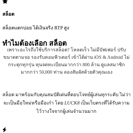
สล็อต
สล็อตแตกบ่อย ได้เงินจริง RTP สูง
ทำไมต้องเลือก
สล็อต
เพราะอะไรถึงใช้บริการสล็อต? โหลดเร็ว ไม่มีบัฟเฟอร์ ปรับ
ขนาดตามจอ รองรับคอมพิวเตอร์ เข้าได้ผ่าน iOS & Android ไม่
กระตุกทุกรุ่น ทุนจดทะเบียนมากกว่า 800 ล้าน ดูแลสมาชิก
มากกว่า 50,000 ท่าน ลองสัมผัสด้วยตัวคุณเอง
สล็อต มาพร้อมกับคุณสมบัติเด่นที่ตอบโจทย์ผู้เล่นทุกระดับ ไม่ว่า
จะเป็นมือใหม่หรือมือเก๋า โดย
LUCK8
เป็นเว็บตรงที่ได้รับความ
ไว้วางใจจากผู้เล่นจำนวนมาก