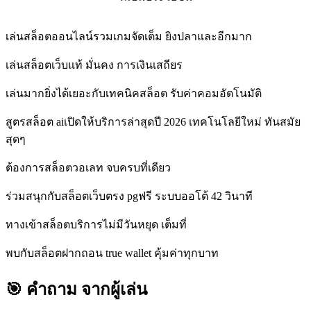
เล่นสล็อตออนไลน์รวมเกมจัดเต็ม ยิงปลาและอีกมาก
เล่นสล็อตเว็บแท้ มั่นคง การเงินเสถียร
เล่นมากยิ่งได้เยอะกับเทคนิคสล็อต รับค่าคอมอัตโนมัติ
สูตรสล็อต aiเปิดให้บริการล่าสุดปี 2026 เทคโนโลยีใหม่ ทันสมัย
สุดๆ
ต้องการสล็อตวอเลท จบครบที่เดียว
ร่วมสนุกกับสล็อตเว็บตรง pgฟรี ระบบออโต้ 42 วินาที
ทางเข้าสล็อตบริการไม่มีวันหยุด เต็มที่
พบกับสล็อตฝากถอน true wallet คุ้มค่าทุกบาท
🎯 คำถาม
จากผู้เล่น