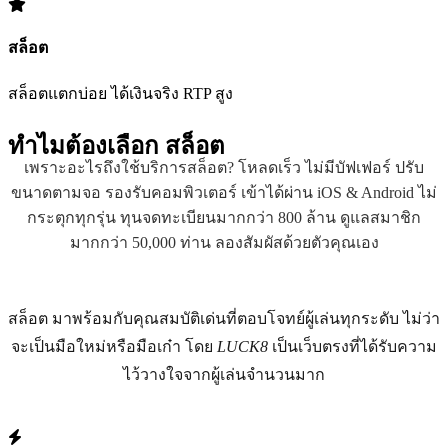
สล็อต
สล็อตแตกบ่อย ได้เงินจริง RTP สูง
ทำไมต้องเลือก
สล็อต
เพราะอะไรถึงใช้บริการสล็อต? โหลดเร็ว ไม่มีบัฟเฟอร์ ปรับ
ขนาดตามจอ รองรับคอมพิวเตอร์ เข้าได้ผ่าน iOS & Android ไม่
กระตุกทุกรุ่น ทุนจดทะเบียนมากกว่า 800 ล้าน ดูแลสมาชิก
มากกว่า 50,000 ท่าน ลองสัมผัสด้วยตัวคุณเอง
สล็อต มาพร้อมกับคุณสมบัติเด่นที่ตอบโจทย์ผู้เล่นทุกระดับ ไม่ว่า
จะเป็นมือใหม่หรือมือเก๋า โดย
LUCK8
เป็นเว็บตรงที่ได้รับความ
ไว้วางใจจากผู้เล่นจำนวนมาก