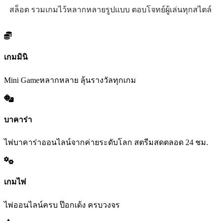
สล็อต รวมเกมไว้หลากหลายรูปแบบ ตอบโจทย์ผู้เล่นทุกสไตล์
เกมมินิ
Mini Gameหลากหลาย ลุ้นรางวัลทุกเกม
บาคาร่า
ไพ่บาคาร่าออนไลน์จากค่ายระดับโลก สตรีมสดตลอด 24 ชม.
เกมไพ่
ไพ่ออนไลน์ครบ ป๊อกเด้ง ครบวงจร