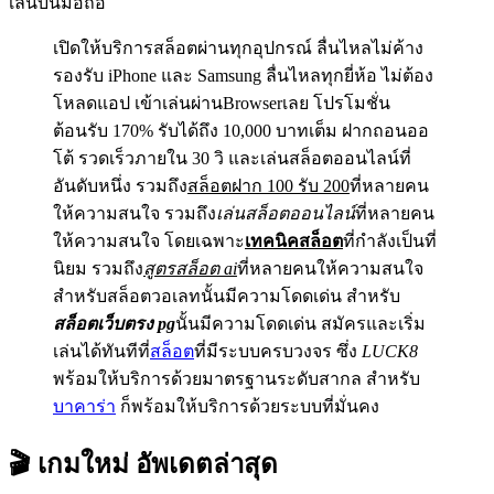
เล่นบนมือถือ
เปิดให้บริการสล็อตผ่านทุกอุปกรณ์ ลื่นไหลไม่ค้าง
รองรับ iPhone และ Samsung ลื่นไหลทุกยี่ห้อ ไม่ต้อง
โหลดแอป เข้าเล่นผ่านBrowserเลย โปรโมชั่น
ต้อนรับ 170% รับได้ถึง 10,000 บาทเต็ม ฝากถอนออ
โต้ รวดเร็วภายใน 30 วิ และเล่นสล็อตออนไลน์ที่
อันดับหนึ่ง รวมถึง
สล็อตฝาก 100 รับ 200
ที่หลายคน
ให้ความสนใจ รวมถึง
เล่นสล็อตออนไลน์
ที่หลายคน
ให้ความสนใจ โดยเฉพาะ
เทคนิคสล็อต
ที่กำลังเป็นที่
นิยม รวมถึง
สูตรสล็อต ai
ที่หลายคนให้ความสนใจ
สำหรับสล็อตวอเลทนั้นมีความโดดเด่น สำหรับ
สล็อตเว็บตรง pg
นั้นมีความโดดเด่น สมัครและเริ่ม
เล่นได้ทันทีที่
สล็อต
ที่มีระบบครบวงจร ซึ่ง
LUCK8
พร้อมให้บริการด้วยมาตรฐานระดับสากล สำหรับ
บาคาร่า
ก็พร้อมให้บริการด้วยระบบที่มั่นคง
🎬 เกมใหม่
อัพเดตล่าสุด