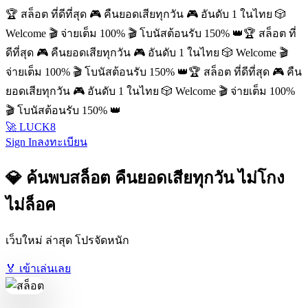
🏆 สล็อต ที่ดีที่สุด 🎮 คืนยอดเสียทุกวัน 🎮 อันดับ 1 ในไทย 🎲
Welcome 🎬 จ่ายเต็ม 100% 🎬 โบนัสต้อนรับ 150% 👑
🏆 สล็อต ที่
ดีที่สุด 🎮 คืนยอดเสียทุกวัน 🎮 อันดับ 1 ในไทย 🎲 Welcome 🎬
จ่ายเต็ม 100% 🎬 โบนัสต้อนรับ 150% 👑
🏆 สล็อต ที่ดีที่สุด 🎮 คืน
ยอดเสียทุกวัน 🎮 อันดับ 1 ในไทย 🎲 Welcome 🎬 จ่ายเต็ม 100%
🎬 โบนัสต้อนรับ 150% 👑
🚀 LUCK8
Sign In
ลงทะเบียน
💎 ค้นพบสล็อต คืนยอดเสียทุกวัน ไม่โกง
ไม่ล็อค
เว็บใหม่ ล่าสุด โปรจัดหนัก
🏅 เข้าเล่นเลย