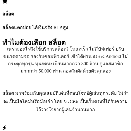
สล็อต
สล็อตแตกบ่อย ได้เงินจริง RTP สูง
ทำไมต้องเลือก
สล็อต
เพราะอะไรถึงใช้บริการสล็อต? โหลดเร็ว ไม่มีบัฟเฟอร์ ปรับ
ขนาดตามจอ รองรับคอมพิวเตอร์ เข้าได้ผ่าน iOS & Android ไม่
กระตุกทุกรุ่น ทุนจดทะเบียนมากกว่า 800 ล้าน ดูแลสมาชิก
มากกว่า 50,000 ท่าน ลองสัมผัสด้วยตัวคุณเอง
สล็อต มาพร้อมกับคุณสมบัติเด่นที่ตอบโจทย์ผู้เล่นทุกระดับ ไม่ว่า
จะเป็นมือใหม่หรือมือเก๋า โดย
LUCK8
เป็นเว็บตรงที่ได้รับความ
ไว้วางใจจากผู้เล่นจำนวนมาก