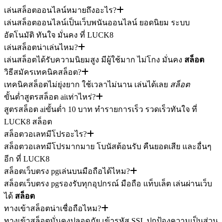
เล่นสล็อตออนไลน์หมายถึงอะไร?
เล่นสล็อตออนไลน์เป็นเว็บพนันออนไลน์ ยอดนิยม ระบบ
อัตโนมัติ ทันใจ มั่นคง ที่ LUCK8
เล่นสล็อตน่าเล่นไหม?
เล่นสล็อตได้รับความนิยมสูง มีผู้ใช้มาก ไม่โกง มั่นคง
สล็อต
วิธีสมัครเทคนิคสล็อต?
เทคนิคสล็อตไม่ยุ่งยาก ใช้เวลาไม่นาน เล่นได้เลย
สล็อต
ขั้นต่ำสูตรสล็อต aiเท่าไหร่?
สูตรสล็อต aiขั้นต่ำ 10 บาท ทำรายการเร็ว รวดเร็วทันใจ ที่
LUCK8 สล็อต
สล็อตวอเลทมีโปรอะไร?
สล็อตวอเลทมีโปรมากมาย โบนัสต้อนรับ คืนยอดเสีย และอื่นๆ
อีก ที่ LUCK8
สล็อตเว็บตรง pgเล่นบนมือถือได้ไหม?
สล็อตเว็บตรง pgรองรับทุกอุปกรณ์ มือถือ แท็บเล็ต เล่นผ่านเว็บ
ได้
สล็อต
ทางเข้าสล็อตน่าเชื่อถือไหม?
ทางเข้าสล็อตมั่นคงปลอดภัย เข้ารหัส SSL ปกป้องความเป็นส่วน