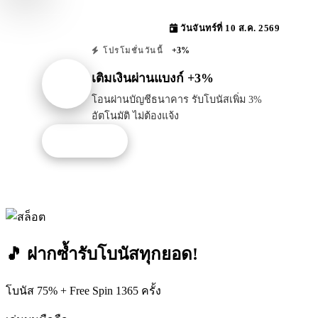
วันจันทร์ที่ 10 ส.ค. 2569
+3%
โปรโมชั่นวันนี้
เติมเงินผ่านแบงก์ +3%
โอนผ่านบัญชีธนาคาร รับโบนัสเพิ่ม 3%
อัตโนมัติ ไม่ต้องแจ้ง
รับโปรนี้
🎵 ฝากซ้ำรับโบนัสทุกยอด!
โบนัส 75% + Free Spin 1365 ครั้ง