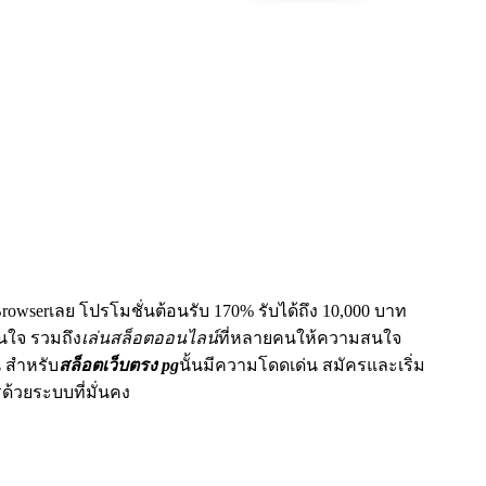
Browserเลย โปรโมชั่นต้อนรับ 170% รับได้ถึง 10,000 บาท
นใจ รวมถึง
เล่นสล็อตออนไลน์
ที่หลายคนให้ความสนใจ
 สำหรับ
สล็อตเว็บตรง pg
นั้นมีความโดดเด่น สมัครและเริ่ม
ด้วยระบบที่มั่นคง