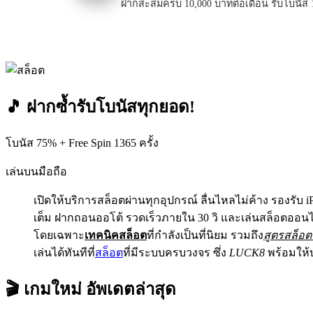
ฝากสะสมครบ 10,000 บาทต่อเดือน รับโบนัส 1
🎵 ฝากซ้ำรับโบนัสทุกยอด!
โบนัส 75% + Free Spin 1365 ครั้ง
เล่นบนมือถือ
เปิดให้บริการสล็อตผ่านทุกอุปกรณ์ ลื่นไหลไม่ค้าง รองรับ 
เต็ม ฝากถอนออโต้ รวดเร็วภายใน 30 วิ และเล่นสล็อตออนไลน
โดยเฉพาะ
เทคนิคสล็อต
ที่กำลังเป็นที่นิยม รวมถึง
สูตรสล็อต 
เล่นได้ทันทีที่
สล็อต
ที่มีระบบครบวงจร ซึ่ง
LUCK8
พร้อมให้
🎬 เกมใหม่
อัพเดตล่าสุด