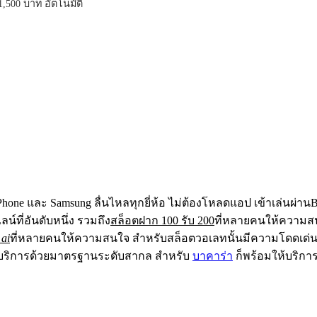
,500 บาท อัตโนมัติ
iPhone และ Samsung ลื่นไหลทุกยี่ห้อ ไม่ต้องโหลดแอป เข้าเล่นผ่าน
์ที่อันดับหนึ่ง รวมถึง
สล็อตฝาก 100 รับ 200
ที่หลายคนให้ความส
ai
ที่หลายคนให้ความสนใจ สำหรับสล็อตวอเลทนั้นมีความโดดเด่น
บริการด้วยมาตรฐานระดับสากล สำหรับ
บาคาร่า
ก็พร้อมให้บริการ