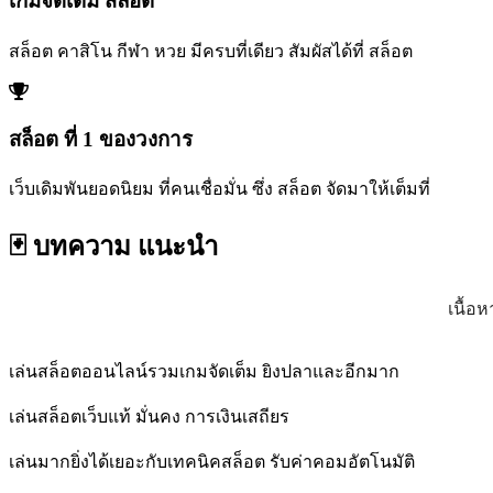
เกมจัดเต็ม สล็อต
สล็อต คาสิโน กีฬา หวย มีครบที่เดียว สัมผัสได้ที่ สล็อต
สล็อต ที่ 1 ของวงการ
เว็บเดิมพันยอดนิยม ที่คนเชื่อมั่น ซึ่ง สล็อต จัดมาให้เต็มที่
🃏 บทความ
แนะนำ
เนื้อห
เล่นสล็อตออนไลน์รวมเกมจัดเต็ม ยิงปลาและอีกมาก
เล่นสล็อตเว็บแท้ มั่นคง การเงินเสถียร
เล่นมากยิ่งได้เยอะกับเทคนิคสล็อต รับค่าคอมอัตโนมัติ