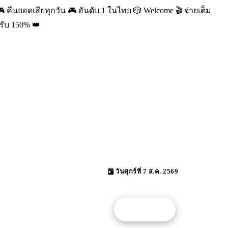
ด 🎮 คืนยอดเสียทุกวัน 🎮 อันดับ 1 ในไทย 🎲 Welcome 🎬 จ่ายเต็ม
นรับ 150% 👑
วันศุกร์ที่ 7 ส.ค. 2569
รับโปรนี้