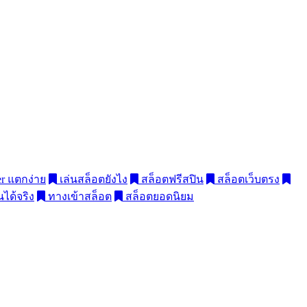
er แตกง่าย
เล่นสล็อตยังไง
สล็อตฟรีสปิน
สล็อตเว็บตรง
ได้จริง
ทางเข้าสล็อต
สล็อตยอดนิยม