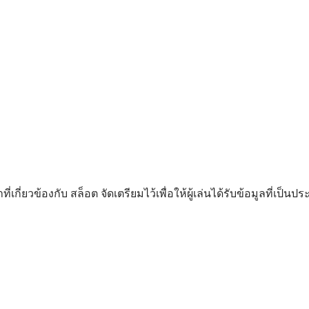
าที่เกี่ยวข้องกับ สล็อต จัดเตรียมไว้เพื่อให้ผู้เล่นได้รับข้อมูลที่เป็นป