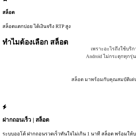
สล็อต
สล็อตแตกบ่อย ได้เงินจริง RTP สูง
ทำไมต้องเลือก
สล็อต
เพราะอะไรถึงใช้บริกา
Android ไม่กระตุกทุกรุ
สล็อต มาพร้อมกับคุณสมบัติเด่นท
ฝากถอนเร็ว | สล็อต
ระบบออโต้ ฝากถอนรวดเร็วทันใจไม่เกิน 1 นาที สล็อต พร้อมให้บ