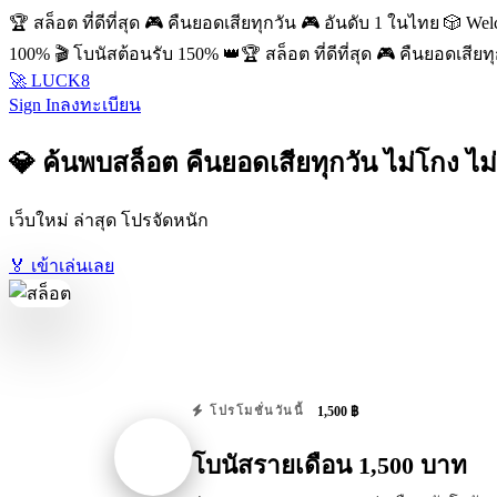
🏆 สล็อต ที่ดีที่สุด 🎮 คืนยอดเสียทุกวัน 🎮 อันดับ 1 ในไทย 🎲 W
100% 🎬 โบนัสต้อนรับ 150% 👑
🏆 สล็อต ที่ดีที่สุด 🎮 คืนยอดเสี
🚀 LUCK8
Sign In
ลงทะเบียน
💎 ค้นพบสล็อต คืนยอดเสียทุกวัน ไม่โกง ไม
เว็บใหม่ ล่าสุด โปรจัดหนัก
🏅 เข้าเล่นเลย
1,500 ฿
โปรโมชั่นวันนี้
โบนัสรายเดือน 1,500 บาท