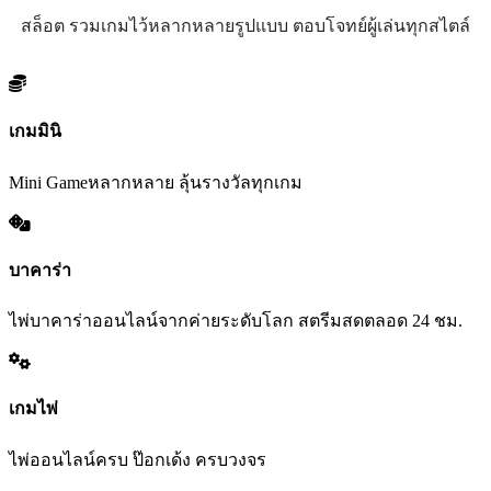
สล็อต รวมเกมไว้หลากหลายรูปแบบ ตอบโจทย์ผู้เล่นทุกสไตล์
เกมมินิ
Mini Gameหลากหลาย ลุ้นรางวัลทุกเกม
บาคาร่า
ไพ่บาคาร่าออนไลน์จากค่ายระดับโลก สตรีมสดตลอด 24 ชม.
เกมไพ่
ไพ่ออนไลน์ครบ ป๊อกเด้ง ครบวงจร