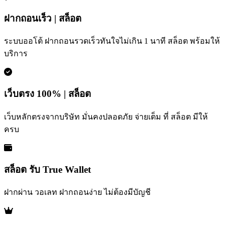
ฝากถอนเร็ว | สล็อต
ระบบออโต้ ฝากถอนรวดเร็วทันใจไม่เกิน 1 นาที สล็อต พร้อมให้
บริการ
เว็บตรง 100% | สล็อต
เว็บหลักตรงจากบริษัท มั่นคงปลอดภัย จ่ายเต็ม ที่ สล็อต มีให้
ครบ
สล็อต รับ True Wallet
ฝากผ่าน วอเลท ฝากถอนง่าย ไม่ต้องมีบัญชี