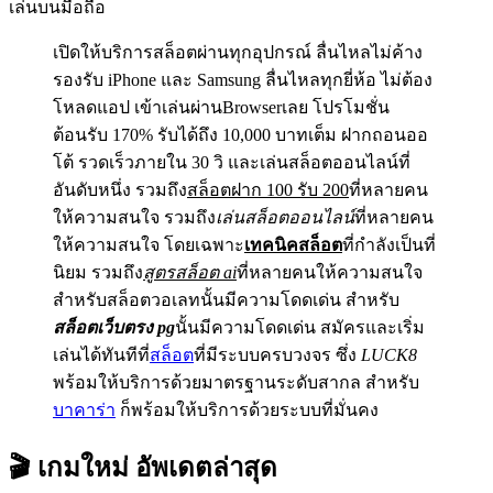
เล่นบนมือถือ
เปิดให้บริการสล็อตผ่านทุกอุปกรณ์ ลื่นไหลไม่ค้าง
รองรับ iPhone และ Samsung ลื่นไหลทุกยี่ห้อ ไม่ต้อง
โหลดแอป เข้าเล่นผ่านBrowserเลย โปรโมชั่น
ต้อนรับ 170% รับได้ถึง 10,000 บาทเต็ม ฝากถอนออ
โต้ รวดเร็วภายใน 30 วิ และเล่นสล็อตออนไลน์ที่
อันดับหนึ่ง รวมถึง
สล็อตฝาก 100 รับ 200
ที่หลายคน
ให้ความสนใจ รวมถึง
เล่นสล็อตออนไลน์
ที่หลายคน
ให้ความสนใจ โดยเฉพาะ
เทคนิคสล็อต
ที่กำลังเป็นที่
นิยม รวมถึง
สูตรสล็อต ai
ที่หลายคนให้ความสนใจ
สำหรับสล็อตวอเลทนั้นมีความโดดเด่น สำหรับ
สล็อตเว็บตรง pg
นั้นมีความโดดเด่น สมัครและเริ่ม
เล่นได้ทันทีที่
สล็อต
ที่มีระบบครบวงจร ซึ่ง
LUCK8
พร้อมให้บริการด้วยมาตรฐานระดับสากล สำหรับ
บาคาร่า
ก็พร้อมให้บริการด้วยระบบที่มั่นคง
🎬 เกมใหม่
อัพเดตล่าสุด