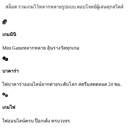
สล็อต รวมเกมไว้หลากหลายรูปแบบ ตอบโจทย์ผู้เล่นทุกสไตล์
เกมมินิ
Mini Gameหลากหลาย ลุ้นรางวัลทุกเกม
บาคาร่า
ไพ่บาคาร่าออนไลน์จากค่ายระดับโลก สตรีมสดตลอด 24 ชม.
เกมไพ่
ไพ่ออนไลน์ครบ ป๊อกเด้ง ครบวงจร