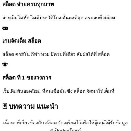
สล็อต จ่ายครบทุกบาท
จ่ายเต็มไม่หัก ไม่มีประวัติโกง มั่นคงที่สุด ครบจบที่ สล็อต
เกมจัดเต็ม สล็อต
สล็อต คาสิโน กีฬา หวย มีครบที่เดียว สัมผัสได้ที่ สล็อต
สล็อต ที่ 1 ของวงการ
เว็บเดิมพันยอดนิยม ที่คนเชื่อมั่น ซึ่ง สล็อต จัดมาให้เต็มที่
🃏 บทความ
แนะนำ
เนื้อหาที่เกี่ยวข้องกับ สล็อต จัดเตรียมไว้เพื่อให้ผู้เล่นได้รับข้อมูล
ที่เป็นประโยชน์