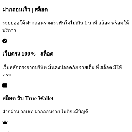
ฝากถอนเร็ว | สล็อต
ระบบออโต้ ฝากถอนรวดเร็วทันใจไม่เกิน 1 นาที สล็อต พร้อมให้
บริการ
เว็บตรง 100% | สล็อต
เว็บหลักตรงจากบริษัท มั่นคงปลอดภัย จ่ายเต็ม ที่ สล็อต มีให้
ครบ
สล็อต รับ True Wallet
ฝากผ่าน วอเลท ฝากถอนง่าย ไม่ต้องมีบัญชี