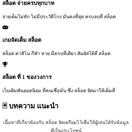
สล็อต จ่ายครบทุกบาท
จ่ายเต็มไม่หัก ไม่มีประวัติโกง มั่นคงที่สุด ครบจบที่ สล็อต
เกมจัดเต็ม สล็อต
สล็อต คาสิโน กีฬา หวย มีครบที่เดียว สัมผัสได้ที่ สล็อต
สล็อต ที่ 1 ของวงการ
เว็บเดิมพันยอดนิยม ที่คนเชื่อมั่น ซึ่ง สล็อต จัดมาให้เต็มที่
🃏 บทความ
แนะนำ
เนื้อหาที่เกี่ยวข้องกับ สล็อต จัดเตรียมไว้เพื่อให้ผู้เล่นได้รับข้อมูล
ที่เป็นประโยชน์