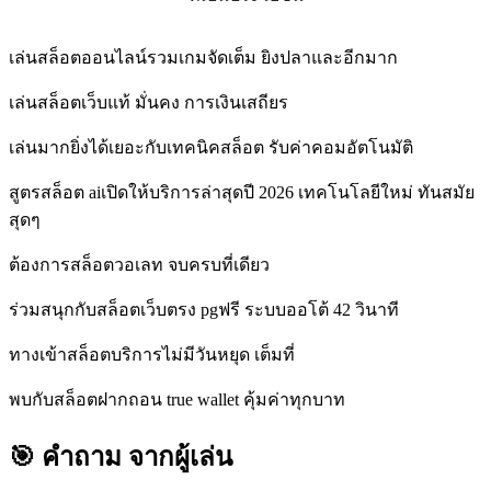
เล่นสล็อตออนไลน์รวมเกมจัดเต็ม ยิงปลาและอีกมาก
เล่นสล็อตเว็บแท้ มั่นคง การเงินเสถียร
เล่นมากยิ่งได้เยอะกับเทคนิคสล็อต รับค่าคอมอัตโนมัติ
สูตรสล็อต aiเปิดให้บริการล่าสุดปี 2026 เทคโนโลยีใหม่ ทันสมัย
สุดๆ
ต้องการสล็อตวอเลท จบครบที่เดียว
ร่วมสนุกกับสล็อตเว็บตรง pgฟรี ระบบออโต้ 42 วินาที
ทางเข้าสล็อตบริการไม่มีวันหยุด เต็มที่
พบกับสล็อตฝากถอน true wallet คุ้มค่าทุกบาท
🎯 คำถาม
จากผู้เล่น