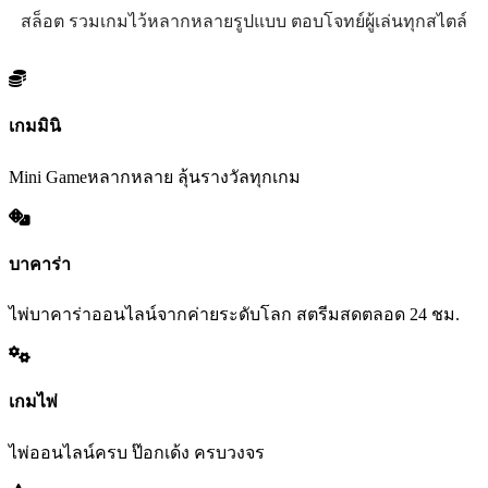
สล็อต รวมเกมไว้หลากหลายรูปแบบ ตอบโจทย์ผู้เล่นทุกสไตล์
เกมมินิ
Mini Gameหลากหลาย ลุ้นรางวัลทุกเกม
บาคาร่า
ไพ่บาคาร่าออนไลน์จากค่ายระดับโลก สตรีมสดตลอด 24 ชม.
เกมไพ่
ไพ่ออนไลน์ครบ ป๊อกเด้ง ครบวงจร